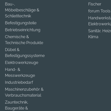
Bau-,
Fischer
Möbelbeschläge &
forum Tools
Schließtechnik
Handwerkst
Befestigungsteile
Elektrower
Betriebseinrichtung
Sanitär, Hei
Chemische &
Klima
Technische Produkte
Dübel &
Befestigungssysteme
Elektrowerkzeuge
Hand- &
Messwerkzeuge
Industriebedarf
Maschinenzubehör &
Verbrauchsmaterial
Zauntechnik,
Baugeräte &