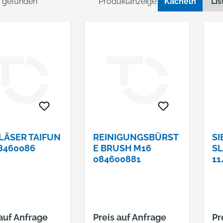
el gefunden
Produktanzeige:
Kacheln
Lis
LÄSER TAIFUN
REINIGUNGSBÜRST
SI
8460086
E BRUSH M16
SL
084600881
11
 auf Anfrage
Preis auf Anfrage
Pr