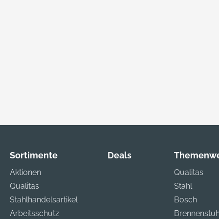
Sortimente
Deals
Themenwe
Aktionen
Qualitas
Qualitas
Stahl
Stahlhandelsartikel
Bosch
Arbeitsschutz
Brennenstuh