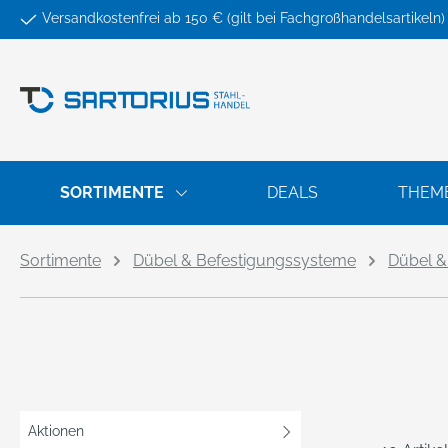
Versandkostenfrei ab 150 € (gilt bei Fachgroßhandelsartikeln)
springen
Zur Hauptnavigation springen
SORTIMENTE
DEALS
THEM
Sortimente
Dübel & Befestigungssysteme
Dübel &
Aktionen