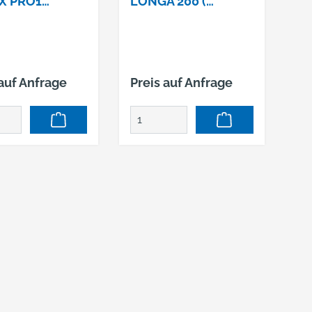
X PRO1
LONGA 200 (
ONSSET20 X
08460090
L KARTUSCHE
IKMISCHER
 auf Anfrage
Preis auf Anfrage