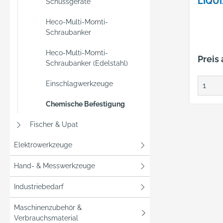
LIQUI
Schussgeräte
AKTI
280M
Heco-Multi-Momti-
Schraubanker
+ 40
STAT
Heco-Multi-Momti-
Preis
Schraubanker (Edelstahl)
Einschlagwerkzeuge
Chemische Befestigung
Fischer & Upat
Elektrowerkzeuge
Hand- & Messwerkzeuge
Industriebedarf
Maschinenzubehör &
Verbrauchsmaterial