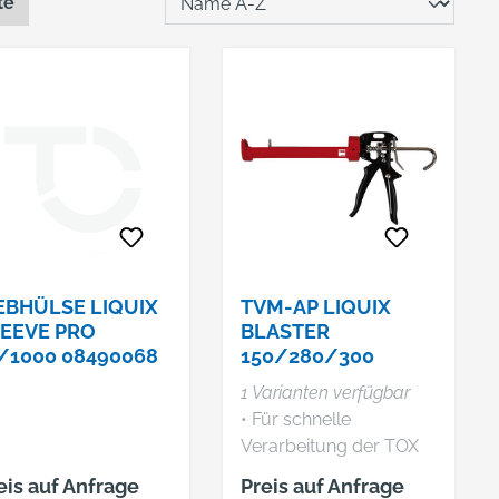
te
EBHÜLSE LIQUIX
TVM-AP LIQUIX
EEVE PRO
BLASTER
/1000 08490068
150/280/300
1 Varianten verfügbar
• Für schnelle
Verarbeitung der TOX
Verbundmörtel-
eis auf Anfrage
Preis auf Anfrage