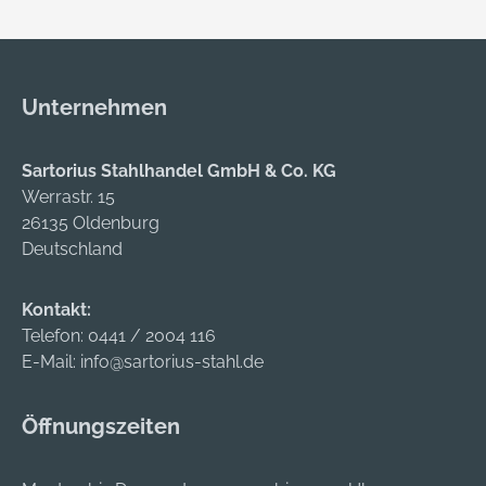
Anschlagseite
Zum Messen des
verstellbar • Mit
Durchmessers von
Feststellschraube für
Eindrehungen und
Maßschiene und
Einstichen, z. B. von
Unternehmen
Anschlagseite • Zur
Innensicherungsring
Überprüfung von
en
Fasen an
Sartorius Stahlhandel GmbH & Co. KG
Werkstücken
Werrastr. 15
Lieferung: Im
26135 Oldenburg
Holzetui. Hersteller:
Deutschland
Mahr GmbH,
Reutlinger Str.48,
Kontakt:
73728 Esslingen, DE,
Telefon:
0441 / 2004 116
+497119312700,
E-Mail:
info@sartorius-stahl.de
order-de@mahr.de
Öffnungszeiten