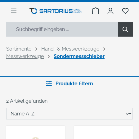
alt springen
Warenkorb enthäl
Du h
Sortimente
Hand- & Messwerkzeuge
Messwerkzeuge
Sondermessschieber
Produkte filtern
2 Artikel gefunden