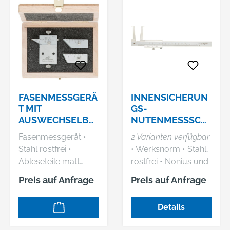
FASENMESSGERÄ
INNENSICHERUN
T MIT
GS-
AUSWECHSELBA
NUTENMESSSCHI
RE MESS-
EBER
Fasenmessgerät •
2 Varianten verfügbar
SCHIENE HP
Stahl rostfrei •
• Werksnorm • Stahl,
PREISSER
Ableseteile matt
rostfrei • Nonius und
verchromt • Mit
Skala matt
Preis auf Anfrage
Preis auf Anfrage
auswechselbaren
verchromt •
Maßschienen • Für
Hauptteilung gegen
Details
Fasen mit 30°, 45°
Abnutzung leicht
und 60° •
vertieft liegend •