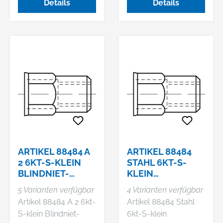
Details
Details
ARTIKEL 88484 A
ARTIKEL 88484
2 6KT-S-KLEIN
STAHL 6KT-S-
BLINDNIET-
KLEIN
MUTTERN,
GALVANISCH
5 Varianten verfügbar
4 Varianten verfügbar
SECHSKANT,
VERZINKT
Artikel 88484 A 2 6kt-
Artikel 88484 Stahl
OFFEN, KLEINER
BLINDNIET-
S-klein Blindniet-
6kt-S-klein
SENKK
MUTTERN,