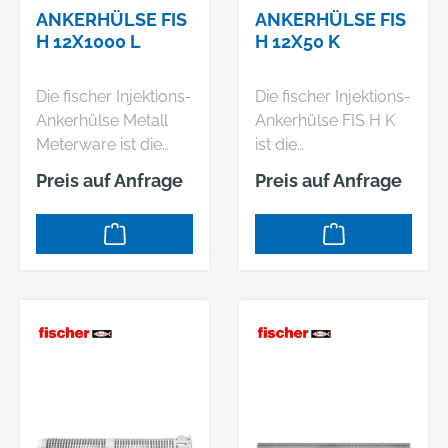
ANKERHÜLSE FIS
ANKERHÜLSE FIS
H 12X1000 L
H 12X50 K
Die fischer Injektions-
Die fischer Injektions-
Ankerhülse Metall
Ankerhülse FIS H K
Meterware ist die
ist die
wirtschaftliche
Systemkomponente
Preis auf Anfrage
Preis auf Anfrage
Systemkomponente
für eine fachgerechte
für die Verwendung
und mörtelsparende
der fischer
Montage der
Injektionsmörtel in
Ankerstange FIS A
Lochstein-
oder des
Mauerwerk. Die
Innengewindeankers
Ankerhülse wird
FIS E in Lochstein-
abgelängt, in das
Mauerwerk. Dazu
Bohrloch gesteckt,
können die fischer
und vom Grund der
Injektionsmörtel FIS
Ankerhülse mit
V, FIS VW HIGH