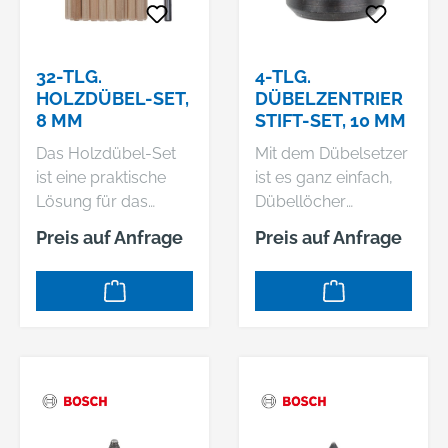
Holzspiralbohrer
Holzspiralbohrer
besitzt eine
besitzt eine
Zentrierspitze und
Zentrierspitze und
32-TLG.
4-TLG.
Eckfräser für
Eckfräser für
HOLZDÜBEL-SET,
DÜBELZENTRIER
ausrissfreie
ausrissfreie
8 MM
STIFT-SET, 10 MM
Bohrlöcher und glatt
Bohrlöcher und glatt
Das Holzdübel-Set
Mit dem Dübelsetzer
gebohrte
gebohrte
ist eine praktische
ist es ganz einfach,
Lochwände.
Lochwände.
Lösung für das
Dübellöcher
Setzen von Dübeln in
anzufertigen. Er
Preis auf Anfrage
Preis auf Anfrage
Holz. Es enthält einen
ermöglicht eine
Holzspiralbohrer,
schnelle,
einen
unkomplizierte
Tiefenanschlag,
Markierung, durch
Dübelsetzer,
die das Setzen ganz
Profilholzdübel und
einfach wird. Der
Holzleim. Das Set ist
Dübelsetzer ist aus
gebrauchsfertig und
Werkzeugstahl
enthält das gesamte
gefertigt.