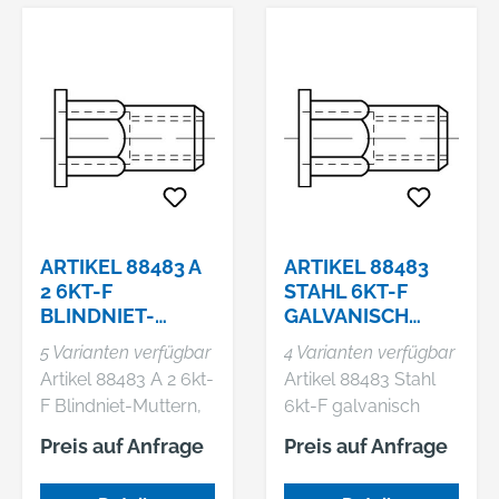
einfach wird. Der
einfach wird. Der
Dübelsetzer ist aus
Dübelsetzer ist aus
Werkzeugstahl
Werkzeugstahl
gefertigt.
gefertigt.
ARTIKEL 88483 A
ARTIKEL 88483
2 6KT-F
STAHL 6KT-F
BLINDNIET-
GALVANISCH
MUTTERN,
VERZINKT
5 Varianten verfügbar
4 Varianten verfügbar
SECHSKANT,
BLINDNIET-
Artikel 88483 A 2 6kt-
Artikel 88483 Stahl
OFFEN,
MUTTERN,
F Blindniet-Muttern,
6kt-F galvanisch
FLACHKOPF
SECHSKANT,
Sechskant, offen,
verzinkt Blindniet-
OFFE
Preis auf Anfrage
Preis auf Anfrage
Flachkopf
Muttern, Sechskant,
offen, Flachkopf