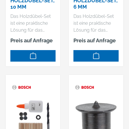
HOLZDÜBEL-SET,
HOLZDÜBEL-SET,
10 MM
6 MM
Das Holzdübel-Set
Das Holzdübel-Set
ist eine praktische
ist eine praktische
Lösung für das
Lösung für das
Setzen von Dübeln in
Setzen von Dübeln in
Preis auf Anfrage
Preis auf Anfrage
Holz. Es enthält einen
Holz. Es enthält einen
Holzspiralbohrer,
Holzspiralbohrer,
einen
einen
Tiefenanschlag,
Tiefenanschlag,
Dübelsetzer,
Dübelsetzer,
Profilholzdübel und
Profilholzdübel und
Holzleim. Das Set ist
Holzleim. Das Set ist
gebrauchsfertig und
gebrauchsfertig und
enthält das gesamte
enthält das gesamte
Zubehör, das für eine
Zubehör, das für eine
effiziente Arbeit in
effiziente Arbeit in
Weich- und Hartholz
Weich- und Hartholz
erforderlich ist. Der
erforderlich ist. Der