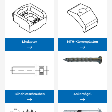
Lindapter
MTH-Klemmplatten
Blindnietschrauben
Ankernägel