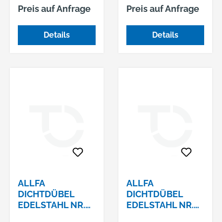
Muttern, Sechskant,
galvanisch verzinkt
SECHSKANT
Preis auf Anfrage
Preis auf Anfrage
offen, kleiner
Blindniet-Muttern,
Senkkopf
Sechskant, offen,
Details
Details
kleiner Senkkopf
ALLFA
ALLFA
DICHTDÜBEL
DICHTDÜBEL
EDELSTAHL NR.
EDELSTAHL NR.
70265-64020 6 X
70265-64020 6 X