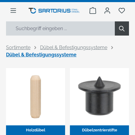
alt springen
Warenkorb enthäl
Du h
Sortimente
Dübel & Befestigungssysteme
Dübel & Befestigungssysteme
Holzdübel
Dübelzentrierstifte