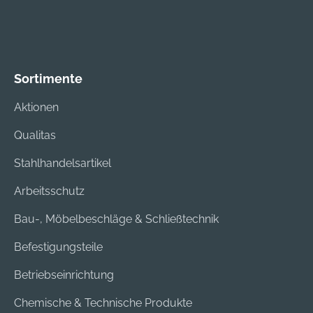
Wuppertal, DE,
Wuppertal, DE,
+4920260960,
+4920260960,
webkontakt@ede.de
webkontakt@ede.de
Sortimente
Aktionen
Qualitas
Stahlhandelsartikel
Arbeitsschutz
Bau-, Möbelbeschläge & Schließtechnik
Befestigungsteile
Betriebseinrichtung
Chemische & Technische Produkte