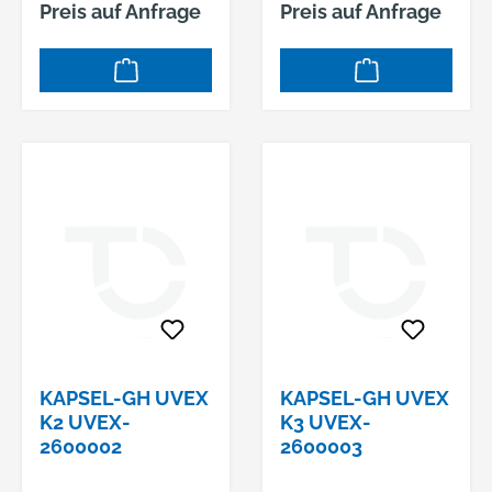
Preis auf Anfrage
Preis auf Anfrage
Peltor™
Kapselgehörschütze
r Pro AM/FM-Radio-
Ohrbügel
WorkTunes™
Hersteller: 3M
Deutschland GmbH,
Carl-Schurz-Str.1,
41460 Neuss, DE,
+492131140,
3m.premiumcustom
er.dach@mmm.com
KAPSEL-GH UVEX
KAPSEL-GH UVEX
K2 UVEX-
K3 UVEX-
2600002
2600003