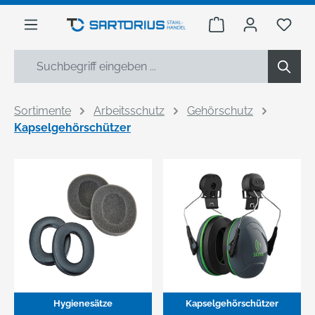
alt springen
Warenkorb enthäl
Du h
Sortimente
Arbeitsschutz
Gehörschutz
Kapselgehörschützer
Hygienesätze
Kapselgehörschützer