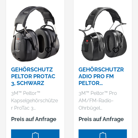
GEHÖRSCHUTZ
GEHÖRSCHUTZR
PELTOR PROTAC
ADIO PRO FM
3, SCHWARZ
PELTOR
WORKTUNES
3M™ Peltor™
3M™ Peltor™ Pro
Kapselgehörschütze
AM/FM-Radio-
r ProTac 3
Ohrbügel
Eigenschaften: •
WorkTunes™
Preis auf Anfrage
Preis auf Anfrage
Aktiver Gehörschutz
Hersteller: 3M
für gehobene
Deutschland GmbH,
Ansprüche • Die
Carl-Schurz-Str.1,