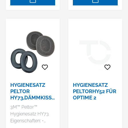
r ProTac™ III
r Optime™ III H 540 A
Hersteller: 3M
Hersteller: 3M
Deutschland GmbH,
Deutschland GmbH,
Carl-Schurz-Str.1,
Carl-Schurz-Str.1,
41460 Neuss, DE,
41460 Neuss, DE,
+492131140,
+492131140,
3m.premiumcustom
3m.premiumcustom
er.dach@mmm.com
er.dach@mmm.com
HYGIENESATZ
HYGIENESATZ
PELTOR
PELTORHY52 FÜR
HY73,DÄMMKISSE
OPTIME 2
N+2DICHTUNGSRI
3M™ Peltor™
NGE
Hygienesatz HY73
Eigenschaften: •
Hygienesatz für 3M™