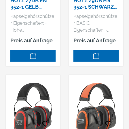
HUTZ 27DB EN
HUTZ 29DB EN
352-1 GELB
352-1 SCHWARZ
FORTIS
FORTIS
Kapselgehörschütze
Kapselgehörschütze
r Eigenschaften: •
r BASIC
Hohe
Eigenschaften: •
Anpressdruckkonsta
Kapseln
Preis auf Anfrage
Preis auf Anfrage
nz unter allen
höhenverstellbar •
Umweltbedingungen
Angenehmer
• Niedriger
Tragekomfort
Anpressdruck • Kein
Dämmwerte: SNR =
Ausreißen und
29,2db(A), H = 33,2
Schrumpfen der
dB, M = 27,6 dB, L =
Kopfbandfolie •
17,4 dB
Edelstahldrahtkopfb
Zulassung/Norm:
and mit Dual-
EN352-1 Farbe:
Elasthansystem© •
schwarz Hersteller:
Kapseln
Einkaufsbüro
höhenverstellbar
Deutscher
Dämmwerte: Classic:
Eisenhändler GmbH,