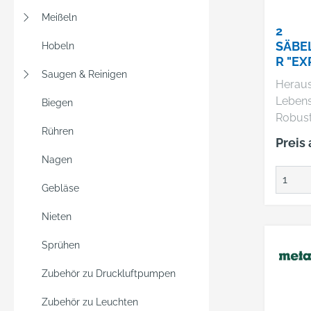
Anwen
Meißeln
geeign
2
enthält
SÄBE
Hobeln
Muster
R "EX
einziga
Saugen & Reinigen
115 X
Herau
hochm
1,4 M
Leben
Biegen
Carbid
(6318
Robust
von Bo
Rühren
Zahnle
wurde.
Preis
Hartmet
Design
Nagen
Schnitt
ermögl
durch 
komfor
Gebläse
feinges
Aufbew
Nieten
Hartme
im Wer
behalt
Sprühen
Überbl
einfac
Zubehör zu Druckluftpumpen
zugrei
Zubehör zu Leuchten
transpo