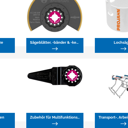
ze
Sägeblätter, -bänder & -ketten
Lochsä
ten
Zubehör für Multifunktionswerkzeuge