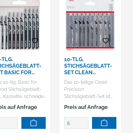
-TLG.
10-TLG.
ICHSÄGEBLATT-
STICHSÄGEBLATT-
T BASIC FOR
SET CLEAN
OOD
CUTTING, T-SCHAFT
 10-tlg. Basic for
Das 10-teilige Clean
od Stichsägeblatt-
Precision
, Kassette, schneidet
Stichsägeblatt-Set ist
Holz. Es enthält
die ideale Wahl für
eis auf Anfrage
Preis auf Anfrage
tter für gerade und
präzise und saubere
venschnitte in
Ergebnisse bei der
ichholz.
Holzbearbeitung. Es
enthält Sägeblätter für