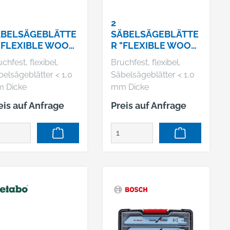
2
ÄBELSÄGEBLÄTTE
SÄBELSÄGEBLÄTTE
"FLEXIBLE WOOD
R "FLEXIBLE WOOD
METAL" 300 X 0,9
+ METAL" 300 X 0,9
chfest, flexibel,
Bruchfest, flexibel,
, BIM, 1,8-2,6
MM, HCS, 2,5 MM/
elsägeblätter < 1,0
Säbelsägeblätter < 1,0
/ 10-14 TPI
10 TPI (631125000)
 Dicke
mm Dicke
31098000)
eis auf Anfrage
Preis auf Anfrage