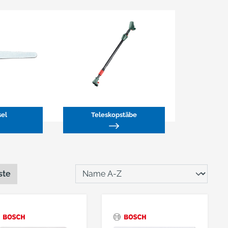
sel
Teleskopstäbe
ste