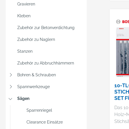
Gravieren
Kleben
Zubehör zur Betonverdichtung
Zubehör zu Naglern
Stanzen
Zubehör zu Abbruchhämmern
Bohren & Schrauben
10-TL
Spannwerkzeuge
STIC
SET 
Sägen
AND M
Das 10-
SCHA
Sparrenriegel
Holz+M
Stichsä
Clearance Einsätze
die ide