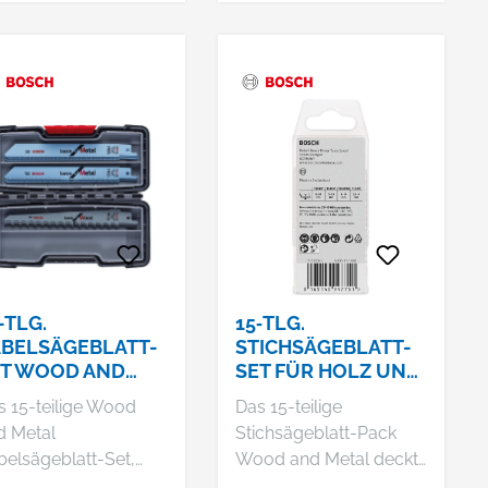
feine und präzise,
gerade und
Kurvenschnitte in
Weichholz, Hartholz
und Laminat.
-TLG.
15‑TLG.
BELSÄGEBLATT-
STICHSÄGEBLATT-
ET WOOD AND
SET FÜR HOLZ UND
TAL BASIC
METALL, T-SCHAFT
s 15-teilige Wood
Das 15-teilige
d Metal
Stichsägeblatt-Pack
belsägeblatt-Set,
Wood and Metal deckt
ugh Box, ermöglicht
alle Anforderungen für