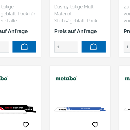
FT
MULTIMATERIAL, T-
EN
teilige
Das 15-teilige Multi
Zu
SCHAFT
ägeblatt-Pack für
Material-
vo
ckt alle
Stichsägeblatt-Pack
vo
erungen für den
deckt alle
an
 auf Anfrage
Preis auf Anfrage
Pr
 in
Anforderungen für jede
mm
erialien ab. In
Arbeit in den meisten
f Schlitzen sind
Materialien mit den
ichsägeblätter
meisten Dicken ab. In
und fest verstaut.
den fünf Schlitzen sind
rmöglicht einen
die Stichsägeblätter
len und
sicher und fest verstaut.
hen Zugang und
Dies ermöglicht einen
omfortable
schnellen und
bung bei der
einfachen Zugang und
 Es bietet ein
eine komfortable
nt an Blättern,
Handhabung bei der
ziell für eine
Arbeit. Es bietet ein
l an
Sortiment an Blättern,