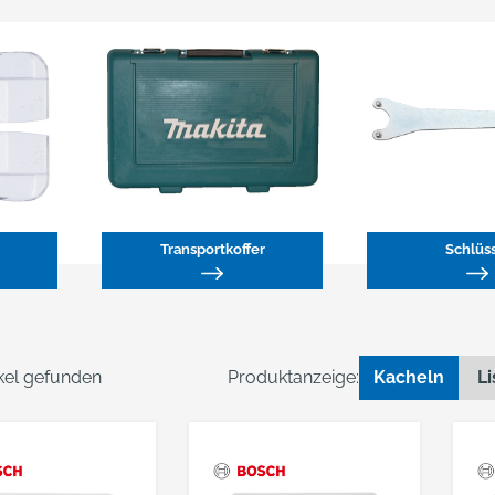
Transportkoffer
Schlüs
ikel gefunden
Produktanzeige:
Kacheln
Li