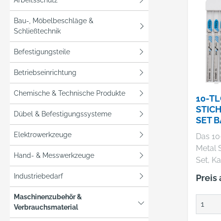
Bau-, Möbelbeschläge &
Schließtechnik
Befestigungsteile
Betriebseinrichtung
Chemische & Technische Produkte
10-TL
STIC
Dübel & Befestigungssysteme
SET B
META
Elektrowerkzeuge
Das 10-
Metal 
Hand- & Messwerkzeuge
Set, Ka
in Meta
Industriebedarf
Preis
sind fü
in Met
Maschinenzubehör &
Metall
Verbrauchsmaterial
geeign