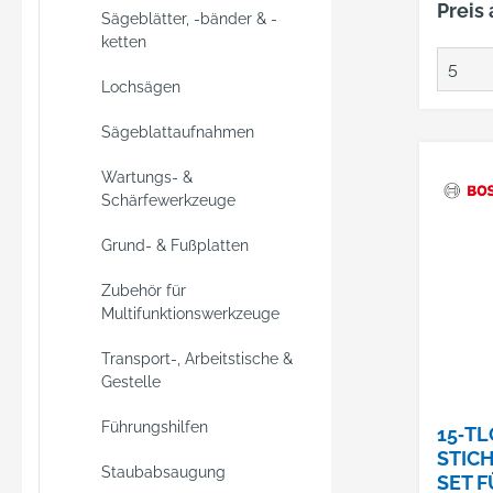
Preis
Sägeblätter, -bänder & -
Holz- 
ketten
Metalla
enthäl
Lochsägen
Sägebl
schnel
Sägeblattaufnahmen
Schnit
Wartungs- &
für ge
Schärfewerkzeuge
Kurven
Weichh
Grund- & Fußplatten
außerd
für zu
Zubehör für
Schnitt
Multifunktionswerkzeuge
Transport-, Arbeitstische &
Gestelle
Führungshilfen
15‑TL
STIC
Staubabsaugung
SET F