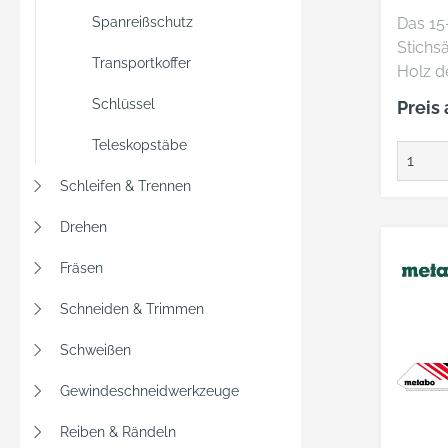
SCHA
Spanreißschutz
Das 15-
Stichs
Transportkoffer
Holz de
Anford
Schlüssel
Preis
Einsatz
Holzmat
Teleskopstäbe
den fün
Schleifen & Trennen
die St
sicher 
Drehen
Dies e
schnel
Fräsen
einfac
Schneiden & Trimmen
eine k
Handha
Schweißen
Arbeit.
Sortime
Gewindeschneidwerkzeuge
das spe
Vielzah
Reiben & Rändeln