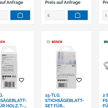
 auf Anfrage
Preis auf Anfrage
Pr
und
enthält neben
Sch
rbeiten. Es
Sägeblättern für grobe,
Met
t neben
schnelle und feine
Bl
ättern für grobe,
Schnitte auch welche
vo
le und feine
für gerade und
Pro
te auch welche
Kurvenschnitte in
rade und
Weichholz.
schnitte in
olz. Es enthält
em Sägeblätter
verlässige
e in Metall.
G.
15‑TLG.
2
HSÄGEBLATT-
STICHSÄGEBLATT-
FS
ÜR HOLZ, T-
SET FÜR
F