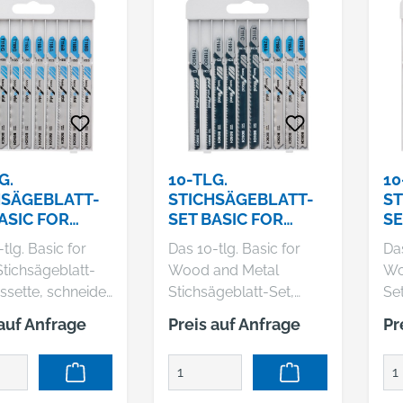
G.
10-TLG.
10
HSÄGEBLATT-
STICHSÄGEBLATT-
ST
ASIC FOR
SET BASIC FOR
SE
L
METAL AND WOOD
W
tlg. Basic for
Das 10-tlg. Basic for
Das
Stichsägeblatt-
Wood and Metal
Wo
ssette, schneidet
Stichsägeblatt-Set,
Set
ll. Die Blätter
Kassette, ermöglicht
in 
 auf Anfrage
Preis auf Anfrage
Pr
r solide Schnitte
Schnitte in Holz und
Blä
allblech sowie
Metall. Es enthält
Kur
rohre und -profile
Blätter für gerade und
We
et.
Kurvenschnitte in