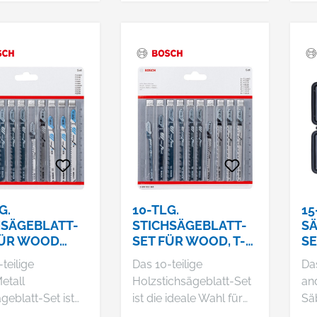
Weichholz. Außerdem
enthält es Blätter für
zuverlässige Schnitte in
Metall und Metallrohre.
G.
10-TLG.
15
HSÄGEBLATT-
STICHSÄGEBLATT-
SÄ
FÜR WOOD
SET FÜR WOOD, T-
S
ETAL, T-
SCHAFT
ME
teilige
Das 10-teilige
Da
FT
etall
Holzstichsägeblatt-Set
an
geblatt-Set ist
ist die ideale Wahl für
Sä
ale Wahl für
die Holzbearbeitung. Es
To