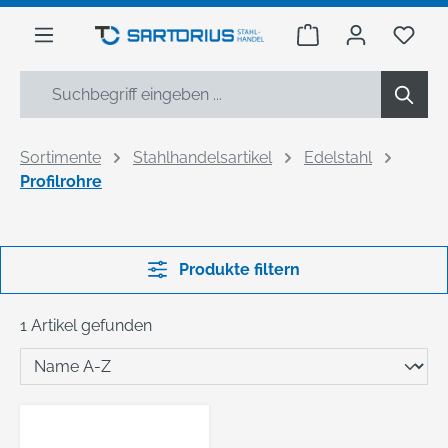
alt springen
Warenkorb enthäl
Du h
Sortimente
Stahlhandelsartikel
Edelstahl
Profilrohre
Produkte filtern
1 Artikel gefunden