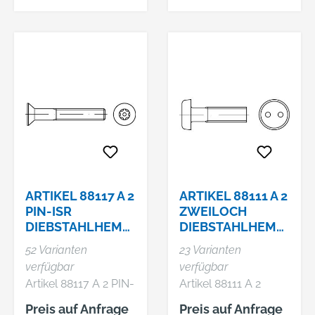
7380, mit ISR und
Zapfen
ARTIKEL 88117 A 2
ARTIKEL 88111 A 2
PIN-ISR
ZWEILOCH
DIEBSTAHLHEMM
DIEBSTAHLHEMM
ENDE
ENDE
52 Varianten
23 Varianten
SCHRAUBEN MIT
SCHRAUBEN,
verfügbar
verfügbar
SENKKOPF ISO
LINSENKOPF DIN
Artikel 88117 A 2 PIN-
Artikel 88111 A 2
10642,
85, ZWEIL
ISR
Zweiloch
Preis auf Anfrage
Preis auf Anfrage