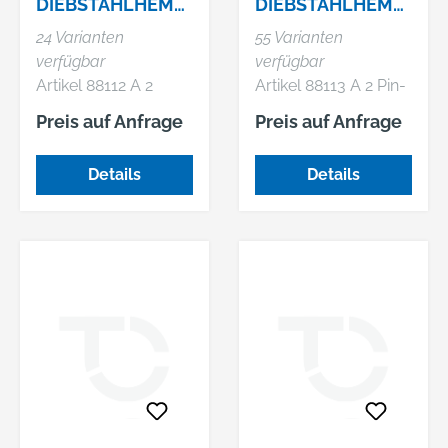
DIEBSTAHLHEMM
DIEBSTAHLHEMM
ENDE
ENDE
24 Varianten
55 Varianten
SCHRAUBEN MIT
SCHRAUBEN M.
verfügbar
verfügbar
SENKKOPF DIN
FLACHKOPF ISO
Artikel 88112 A 2
Artikel 88113 A 2 Pin-
963, Z
7380,
Zweiloch
I6kt.
Preis auf Anfrage
Preis auf Anfrage
Diebstahlhemmende
Diebstahlhemmende
Schrauben mit
Schrauben m.
Details
Details
Senkkopf ~ DIN 963,
Flachkopf ~ ISO
Zweiloch-Antrieb
7380, mit ISK und
Zapfen