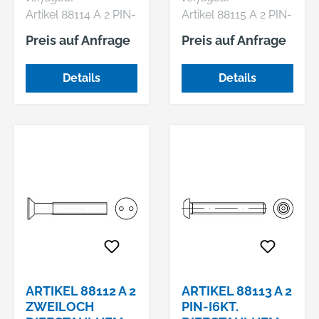
LINSENKOPF DIN
SENKKOPF DIN
Artikel 88114 A 2 PIN-
Artikel 88115 A 2 PIN-
7981, BLEC
7982, BLE
ISR
ISR
Preis auf Anfrage
Preis auf Anfrage
Diebstahlhemmende
Diebstahlhemmende
Schrauben,
Schrauben mit
Details
Details
Linsenkopf DIN 7981,
Senkkopf DIN 7982,
Blechschr.-gew., ISR
Blechschr.-gew., ISR
u. Zapfen
u. Zapfen
ARTIKEL 88112 A 2
ARTIKEL 88113 A 2
ZWEILOCH
PIN-I6KT.