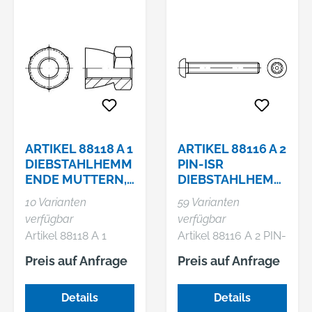
ARTIKEL 88118 A 1
ARTIKEL 88116 A 2
DIEBSTAHLHEMM
PIN-ISR
ENDE MUTTERN,
DIEBSTAHLHEMM
„ABREISSMUTTERN
ENDE
10 Varianten
59 Varianten
“
SCHRAUBEN M.
verfügbar
verfügbar
FLACHKOPF ISO
Artikel 88118 A 1
Artikel 88116 A 2 PIN-
7380, M
Diebstahlhemmende
ISR
Preis auf Anfrage
Preis auf Anfrage
Muttern,
Diebstahlhemmende
„Abreißmuttern“
Schrauben m.
Details
Details
Flachkopf ~ ISO