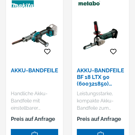
AKKU-BANDFEILE
AKKU-BANDFEILE
BF 18 LTX 90
(600321850)
KARTON
Handliche Akku-
Leistungsstarke,
Bandfeile mit
kompakte Akku-
einstellbarer
Bandfeile zum
Bandgeschwindigkeit
Schleifen, Satinieren
Preis auf Anfrage
Preis auf Anfrage
und Motorbremse,
und Entgraten an
inkl. 9 mm Ausleger -
schwer zugänglichen