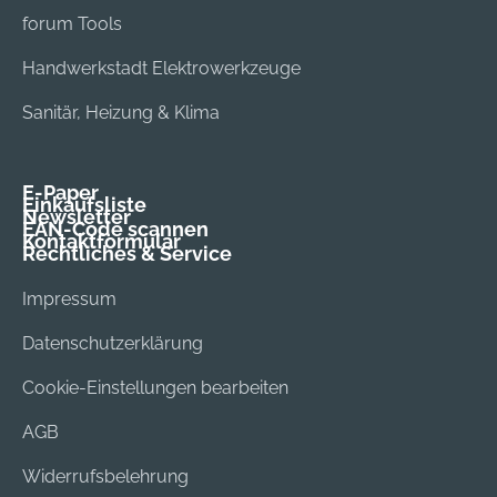
Spannzange mit
Schraubschlüssel 19
forum Tools
Spannmutter 6 mm
mm. Spannzange mit
(2 608 570 137)
Spannmutter 6 mm
Handwerkstadt Elektrowerkzeuge
(2 608 570 137)
Sanitär, Heizung & Klima
E-Paper
Einkaufsliste
Newsletter
EAN-Code scannen
Kontaktformular
Rechtliches & Service
Impressum
Datenschutzerklärung
Cookie-Einstellungen bearbeiten
AGB
Widerrufsbelehrung