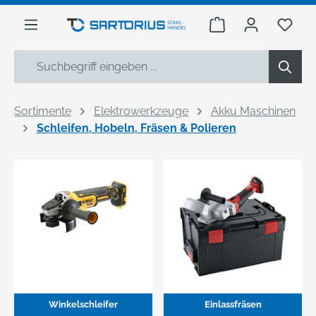
alt springen
Warenkorb enthäl
Du h
Sortimente
Elektrowerkzeuge
Akku Maschinen
Schleifen, Hobeln, Fräsen & Polieren
Winkelschleifer
Einlassfräsen