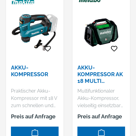
AKKU-
AKKU-
KOMPRESSOR
KOMPRESSOR AK
18 MULTI
(600794850) ; 18V
Praktischer Akku-
Multifunktionaler
X LI-POWER /
Kompressor mit 18 V
Akku-Kompressor,
LIHD +
zum schnellen und
vielseitig einsetzbar
einfachen Befüllen
zum Aufpumpen
Preis auf Anfrage
Preis auf Anfrage
von Reifen, Bällen
von Reifen, Bällen,
uvm. - Digitales
Luftmatratzen und
Manometer mit
mehr