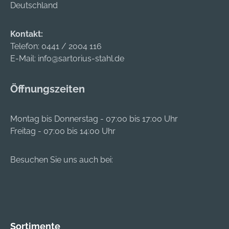
Deutschland
mit dem
alliance-system.com
MILWAUKEE®-
M12™-
Kontakt:
Produktprogramm
Telefon:
0441 / 2004 116
E-Mail:
info@sartorius-stahl.de
Öffnungszeiten
Montag bis Donnerstag - 07:00 bis 17:00 Uhr
Freitag - 07:00 bis 14:00 Uhr
Besuchen Sie uns auch bei:
Sortimente