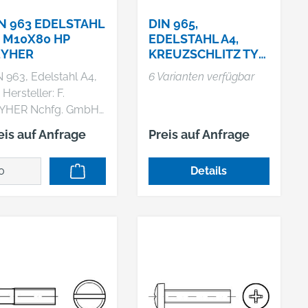
N 963 EDELSTAHL
DIN 965,
 M10X80 HP
EDELSTAHL A4,
EYHER
KREUZSCHLITZ TYP
H, HP
 963, Edelstahl A4,
6 Varianten verfügbar
 F.
YHER Nchfg. GmbH
Co. KG, Haferweg 1,
eis auf Anfrage
Preis auf Anfrage
769 Hamburg, DE,
940853630,
Details
il@reyher.de DIN 963
4 Senkschrauben mit
hlitz Abmessung: M
x 80 VE=S (50 Stück)