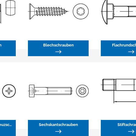
n
Blechschrauben
Flachrundsc
Schlitzschrauben • Kreuzschlitzschrauben
Sechskantschrauben
Stiftschr