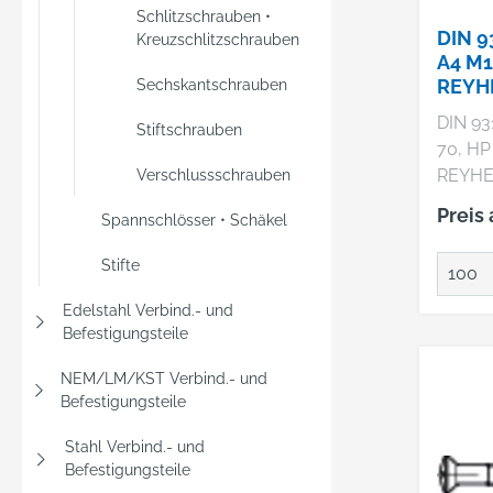
Schlitzschrauben •
DIN 9
Kreuzschlitzschrauben
A4 M1
REYH
Sechskantschrauben
DIN 93
Stiftschrauben
70, HP Hersteller: F
REYHE
Verschlussschrauben
& Co. 
Preis
Spannschlösser • Schäkel
22769 
+4940
Stifte
mail@r
A 4 - 7
Edelstahl Verbind.- und
Sechs
Befestigungsteile
mit Sc
NEM/LM/KST Verbind.- und
M 10 x
Befestigungsteile
Stück)
Stahl Verbind.- und
Befestigungsteile