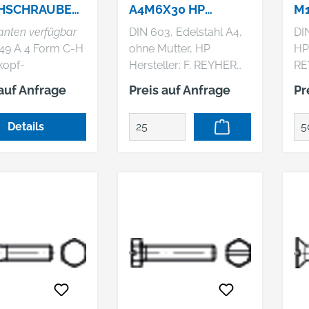
HSCHRAUBEN
A4M6X30 HP
M1
PITZE, MIT
REYHER
ianten verfügbar
DIN 603, Edelstahl A4,
DIN
LIPS-KREUZSC
49 A 4 Form C-H
ohne Mutter, HP
HP Hersteller:
kopf-
Hersteller: F. REYHER
RE
chrauben mit
Nchfg. GmbH & Co. KG,
& 
 auf Anfrage
Preis auf Anfrage
Pr
 mit Phillips-
Haferweg 1, 22769
22
chlitz H
Hamburg, DE,
+4
Details
+4940853630,
ma
mail@reyher.de DIN 603
69
A 4
Zy
Flachrundschrauben
In
mit Vierkantansatz
nie
Abmessung: M 6 x 30
Sc
VE=S (25 Stück)
Ab
VE