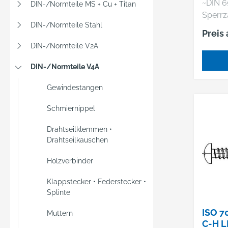
~DIN 6
DIN-/Normteile MS + Cu + Titan
G
Sperrz
DIN-/Normteile Stahl
Sechs
Preis
mit Fl
DIN-/Normteile V2A
Sperr
DIN-/Normteile V4A
Gewindestangen
Schmiernippel
Drahtseilklemmen •
Drahtseilkauschen
Holzverbinder
Klappstecker • Federstecker •
Splinte
ISO 7
Muttern
C-H 