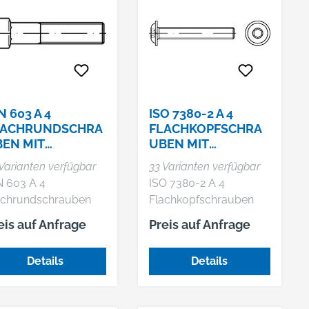
N 603 A 4
ISO 7380-2 A 4
LACHRUNDSCHRA
FLACHKOPFSCHRA
EN MIT
UBEN MIT
IERKANTANSATZ
INNENSECHSKANT
Varianten verfügbar
33 Varianten verfügbar
UND BUND
N 603 A 4
ISO 7380-2 A 4
achrundschrauben
Flachkopfschrauben
 Vierkantansatz
mit Innensechskant und
eis auf Anfrage
Preis auf Anfrage
Bund
Details
Details