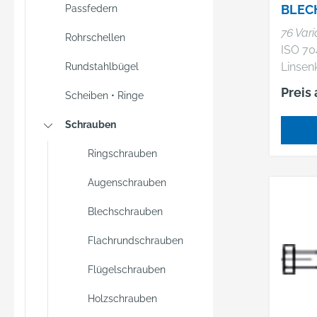
BLEC
Passfedern
MIT S
76 Var
Rohrschellen
PHIL
ISO 70
Linsen
Rundstahlbügel
Blechs
Preis
Scheiben • Ringe
Spitze,
Kreuzs
Schrauben
Ringschrauben
Augenschrauben
Blechschrauben
Flachrundschrauben
Flügelschrauben
Holzschrauben