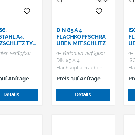
66,
DIN 85 A 4
IS
TAHL A4,
FLACHKOPFSCHRA
F
ZSCHLITZ TYP
UBEN MIT SCHLITZ
UB
nten verfügbar
95 Varianten verfügbar
95 
DIN 85 A 4
IS
Flachkopfschrauben
Fl
mit Schlitz
mit
 auf Anfrage
Preis auf Anfrage
Pr
Details
Details