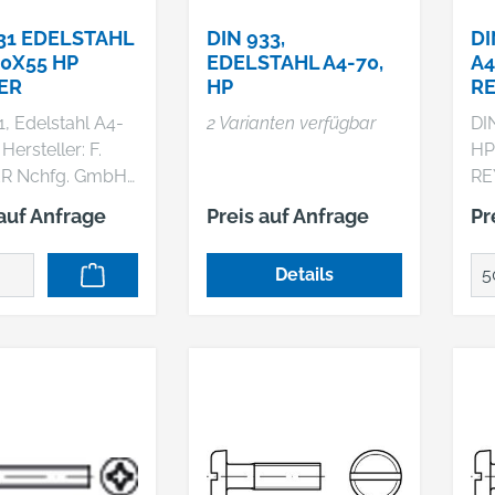
31 EDELSTAHL
DIN 933,
DI
0X55 HP
EDELSTAHL A4-70,
A4
ER
HP
R
1, Edelstahl A4-
2 Varianten verfügbar
DIN
.
HP Hersteller:
R Nchfg. GmbH
RE
KG, Haferweg 1,
& 
 auf Anfrage
Preis auf Anfrage
Pr
Hamburg, DE,
22
853630,
+4
Details
eyher.de DIN 931
ma
0
A 
kantschrauben
Sc
haft Abmessung:
10 
 55 VE=S (100