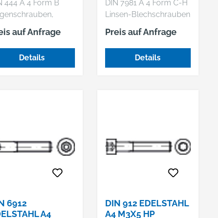
N 444 A 4 Form B
DIN 7981 A 4 Form C-H
KREUZSCHLIT
genschrauben,
Linsen-Blechschrauben
oduktklasse B (mg)
mit Spitze, mit Phillips-
eis auf Anfrage
Preis auf Anfrage
Kreuzschlitz H
Details
Details
N 6912
DIN 912 EDELSTAHL
ELSTAHL A4
A4 M3X5 HP