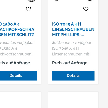
O 1580 A 4
ISO 7045 A 4 H
LACHKOPFSCHRA
LINSENSCHRAUBEN
EN MIT SCHLITZ
MIT PHILLIPS-
KREUZSCHLITZ H
Varianten verfügbar
80 Varianten verfügbar
O 1580 A 4
ISO 7045 A 4 H
achkopfschrauben
Linsenschrauben mit
 Schlitz
Phillips-Kreuzschlitz H
eis auf Anfrage
Preis auf Anfrage
Details
Details