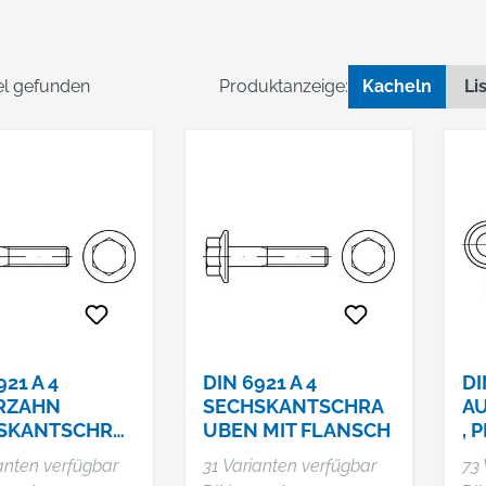
kel gefunden
Produktanzeige:
Kacheln
Li
921 A 4
DIN 6921 A 4
DI
RZAHN
SECHSKANTSCHRA
A
SKANTSCHRA
UBEN MIT FLANSCH
, 
 MIT FLANSCH
B 
anten verfügbar
31 Varianten verfügbar
73 
RVERZAHNUN