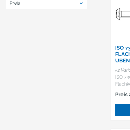
Preis
ISO 7
FLAC
UBEN
INNE
52 Var
ISO 73
Flachk
mit In
Preis