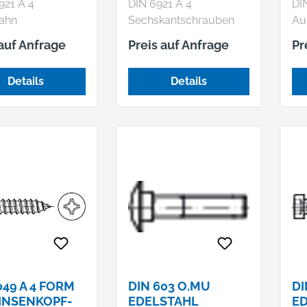
921 A 4
DIN 6921 A 4
DI
ahn
Sechskantschrauben
Au
kantschrauben
mit Flansch
Pr
 auf Anfrage
Preis auf Anfrage
Pr
ansch
verzahnung
Details
Details
049 A 4 FORM
DIN 603 O.MU
DI
LINSENKOPF-
EDELSTAHL
ED