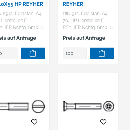
0X55 HP REYHER
REYHER
 6912, Edelstahl A4,
DIN 912, Edelstahl A4-
 F.
70, HP Hersteller: F.
YHER Nchfg. GmbH
REYHER Nchfg. GmbH
Co. KG, Haferweg 1,
& Co. KG, Haferweg 1,
eis auf Anfrage
Preis auf Anfrage
769 Hamburg, DE,
22769 Hamburg, DE,
940853630,
+4940853630,
il@reyher.de DIN
mail@reyher.de DIN 912
12 A 4
A 4 - 70
linderschrauben mit
Zylinderschrauben mit
nensechskant,
Innensechskant
driger Kopf, mit
Abmessung: M 3 x 5
hlüsselführung
VE=S (100 Stück)
messung: M 10 x 55
=S (50 Stück)