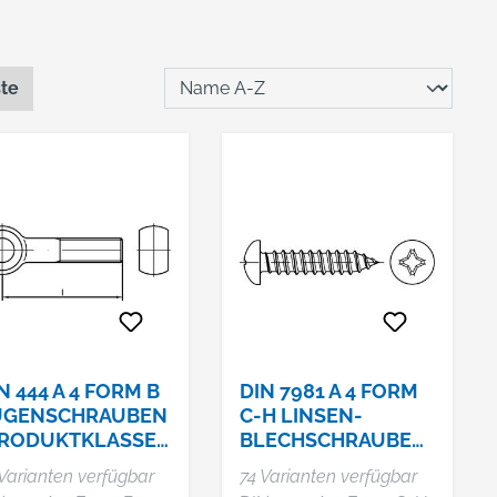
ste
N 444 A 4 FORM B
DIN 7981 A 4 FORM
UGENSCHRAUBEN
C-H LINSEN-
PRODUKTKLASSE
BLECHSCHRAUBEN
(MG)
MIT SPITZE, MIT
Varianten verfügbar
74 Varianten verfügbar
PHILLIPS-