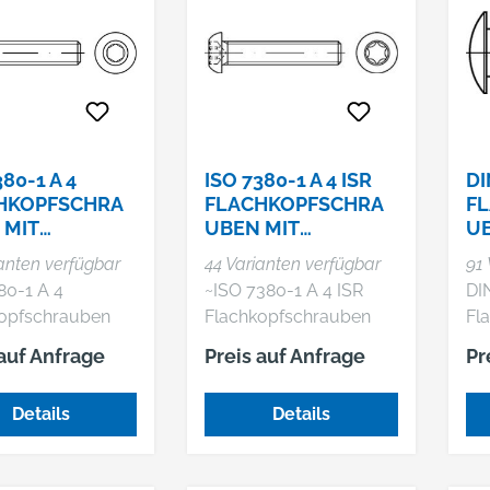
380-1 A 4
ISO 7380-1 A 4 ISR
DI
HKOPFSCHRA
FLACHKOPFSCHRA
F
 MIT
UBEN MIT
UB
NSECHSKANT
INNENSECHSRUND
V
ianten verfügbar
44 Varianten verfügbar
91 
80-1 A 4
~ISO 7380-1 A 4 ISR
DI
opfschrauben
Flachkopfschrauben
Fl
nensechskant
mit Innensechsrund
mit
 auf Anfrage
Preis auf Anfrage
Pr
Details
Details