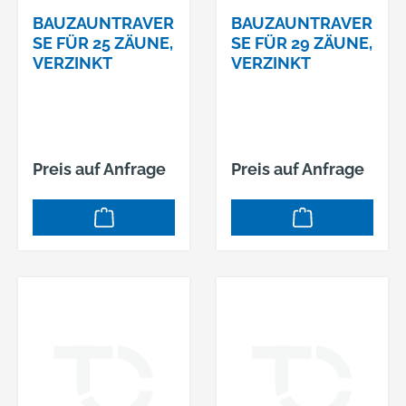
• Außergewöhnlich
BAUZAUNTRAVER
BAUZAUNTRAVER
lange Betriebszeiten
SE FÜR 25 ZÄUNE,
SE FÜR 29 ZÄUNE,
VERZINKT
VERZINKT
durch niedrigen
Energieverbrauch •
Aufhängeöse zum
Tragen oder
schnellen Befestigen
Preis auf Anfrage
Preis auf Anfrage
• Mit fest montiertem
Halter zur
Befestigung an
Rohrmasten •
Lichtstärkebereich 15
cd • Blinkrate 60–70
Bl./Min.