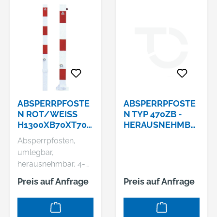
ABSPERRPFOSTE
ABSPERRPFOSTE
N ROT/WEISS H
N TYP 470ZB -
1300XB70XT70 M
HERAUSNEHMBA
M MIT D
R-
Absperrpfosten,
REIKANTVERSCH
umlegbar,
LUSS ZUM E
herausnehmbar, 4-
INBETONIEREN S
kant • Material:
CHAKE
Preis auf Anfrage
Preis auf Anfrage
Vierkantrohr 70 x 70
mm, verzinkt, weiß
beschichtet, mit drei