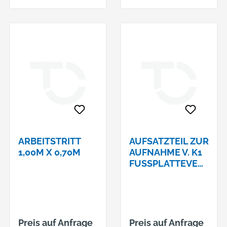
rot reflektierenden
Leuchtstreifen • Mit
3-kant-Verschluss,
inklusive Bodenhülse
Hersteller: Schake
GmbH, Eckeseyer
Straße 195, 58089
Hagen, DE,
+492331386060,
info@schake-
gmbh.de
ARBEITSTRITT
AUFSATZTEIL ZUR
1,00M X 0,70M
AUFNAHME V. K1
FUSSPLATTEVERZ
INKT
Preis auf Anfrage
Preis auf Anfrage