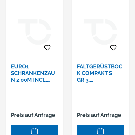
EURO1
FALTGERÜSTBOC
SCHRANKENZAU
K COMPAKT S
N 2,00M INCL.
GR.3,
ADAPTERGESAMT
LACKIERT1,20M X
LÄNGE: 2,10M,
1,20 M - 2,00 M
GESAMTHÖHE:
AUSZIEHBAR
1,00M
Preis auf Anfrage
Preis auf Anfrage