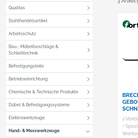
3 Artikel
Qualitas
Stahlhandelsartikel
Arbeitsschutz
Bau-, Möbelbeschläge &
Schließtechnik
Befestigungsteile
Betriebseinrichtung
Chemische & Technische Produkte
BREC
GEBO
Dübel & Befestigungssysteme
SCHN
Elektrowerkzeuge
2 Varia
• Spezi
Hand- & Messwerkzeuge
Werkzeug