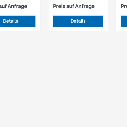
ener Schneide
gerader Schneide und
Na
 auf Anfrage
Preis auf Anfrage
Pr
itze
Spitze
Details
Details