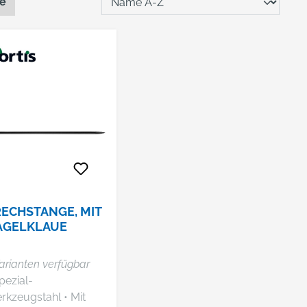
te
ECHSTANGE, MIT
AGELKLAUE
arianten verfügbar
pezial-
kzeugstahl • Mit