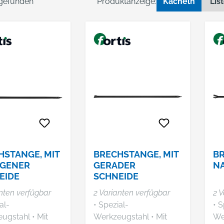
 gefunden
Produktanzeige:
Kacheln
Lis
HSTANGE, MIT
BRECHSTANGE, MIT
BR
GENER
GERADER
N
EIDE
SCHNEIDE
nten verfügbar
2 Varianten verfügbar
2 V
al-
• Spezial-
• S
stahl • Mit
Werkzeugstahl • Mit
Wer