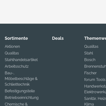
Sortimente
Deals
Themenwe
Aktionen
Qualitas
Qualitas
Stahl
Stahlhandelsartikel
Bosch
Arbeitsschutz
Brennenstuh
Bau-,
Fischer
Möbelbeschläge &
forum Tools
Schließtechnik
Handwerkst
Befestigungsteile
Elektrower
Betriebseinrichtung
Sanitär, Hei
Chemische &
Klima