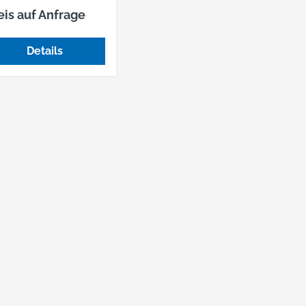
gelklaue und Spitze
eis auf Anfrage
Details