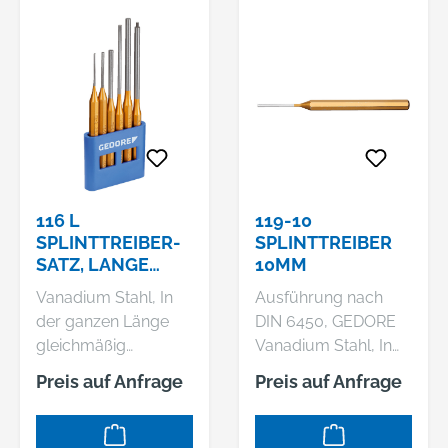
geschliffen und klar
kordiert, Fein
lackiert, Arbeitsende
geschliffen und
blank geschliffen und
poliert
klar lackiert
116 L
119-10
SPLINTTREIBER-
SPLINTTREIBER
SATZ, LANGE
10MM
FORM, 6-TEILIG
Vanadium Stahl, In
Ausführung nach
IM PVC-HALTER
der ganzen Länge
DIN 6450, GEDORE
gleichmäßig
Vanadium Stahl, In
durchgehärtet und
der ganzen Länge
Preis auf Anfrage
Preis auf Anfrage
sorgfältig
gleichmäßig
angelassen,
durchgehärtet und
Schlagköpfe induktiv
sorgfältig