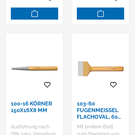
durchgehärtet und
durchgehärtet und
sorgfältig
sorgfältig
angelassen,
angelassen,
Schlagköpfe induktiv
Schlagköpfe induktiv
angelassen,
angelassen,
Arbeitsenden blank
Arbeitsenden blank
geschliffen und klar
geschliffen und klar
lackiert
lackiert
100-16 KÖRNER
103-60
150X16X8 MM
FUGENMEISSEL F
LACHOVAL, 60 M
M
Ausführung nach
Mit breitem Blatt
DIN 7250, Vanadium
zum Stemmen von