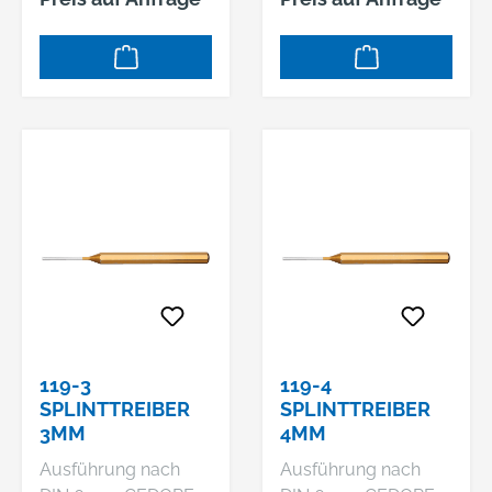
gleichmäßig
gleichmäßig
durchgehärtet und
durchgehärtet und
sorgfältig
sorgfältig
angelassen,
angelassen,
Schlagköpfe induktiv
Schlagköpfe induktiv
angelassen,
angelassen,
Arbeitsenden blank
Arbeitsenden blank
geschliffen und klar
geschliffen und klar
lackiert, Sondermaße
lackiert, Sondermaße
auf Anfrage
auf Anfrage
119-3
119-4
SPLINTTREIBER
SPLINTTREIBER
3MM
4MM
Ausführung nach
Ausführung nach