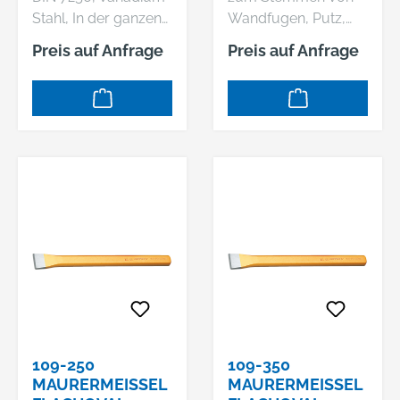
Stahl, In der ganzen
Wandfugen, Putz,
Länge gleichmäßig
Fliesen, usw.,
Preis auf Anfrage
Preis auf Anfrage
durchgehärtet und
Vanadium Stahl, In
sorgfältig
der ganzen Länge
angelassen,
gleichmäßig
Schlagköpfe induktiv
durchgehärtet und
angelassen,
sorgfältig
Arbeitsenden blank
angelassen,
geschliffen und klar
Schlagköpfe induktiv
lackiert
angelassen
109-250
109-350
MAURERMEISSEL F
MAURERMEISSEL F