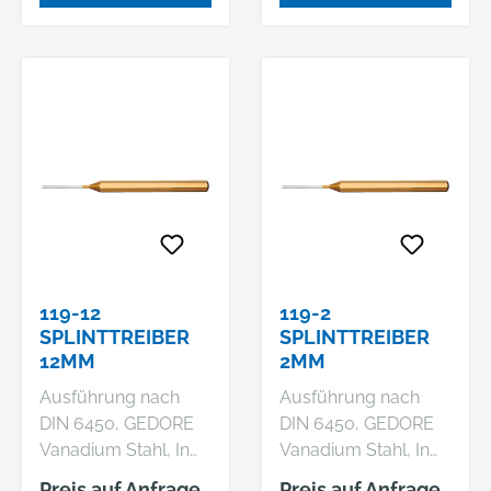
angelassen,
angelassen,
Arbeitsenden blank
Schlagköpfe induktiv
geschliffen und klar
angelassen,
lackiert, Ausführung
Arbeitsenden blank
116 L = lange Form
geschliffen und klar
lackiert, Sondermaße
auf Anfrage
119-12
119-2
SPLINTTREIBER
SPLINTTREIBER
12MM
2MM
Ausführung nach
Ausführung nach
DIN 6450, GEDORE
DIN 6450, GEDORE
Vanadium Stahl, In
Vanadium Stahl, In
der ganzen Länge
der ganzen Länge
Preis auf Anfrage
Preis auf Anfrage