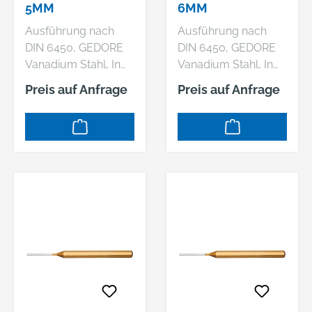
5MM
6MM
Ausführung nach
Ausführung nach
DIN 6450, GEDORE
DIN 6450, GEDORE
Vanadium Stahl, In
Vanadium Stahl, In
der ganzen Länge
der ganzen Länge
Preis auf Anfrage
Preis auf Anfrage
gleichmäßig
gleichmäßig
durchgehärtet und
durchgehärtet und
sorgfältig
sorgfältig
angelassen,
angelassen,
Schlagköpfe induktiv
Schlagköpfe induktiv
angelassen,
angelassen,
Arbeitsenden blank
Arbeitsenden blank
geschliffen und klar
geschliffen und klar
lackiert, Sondermaße
lackiert, Sondermaße
auf Anfrage
auf Anfrage