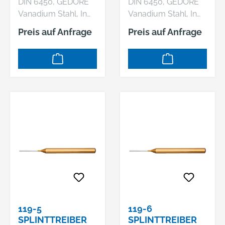
DIN 6450, GEDORE
DIN 6450, GEDORE
Vanadium Stahl, In
Vanadium Stahl, In
der ganzen Länge
der ganzen Länge
Preis auf Anfrage
Preis auf Anfrage
gleichmäßig
gleichmäßig
durchgehärtet und
durchgehärtet und
sorgfältig
sorgfältig
angelassen,
angelassen,
Schlagköpfe induktiv
Schlagköpfe induktiv
angelassen,
angelassen,
Arbeitsenden blank
Arbeitsenden blank
geschliffen und klar
geschliffen und klar
lackiert, Sondermaße
lackiert, Sondermaße
auf Anfrage
auf Anfrage
119-5
119-6
SPLINTTREIBER
SPLINTTREIBER