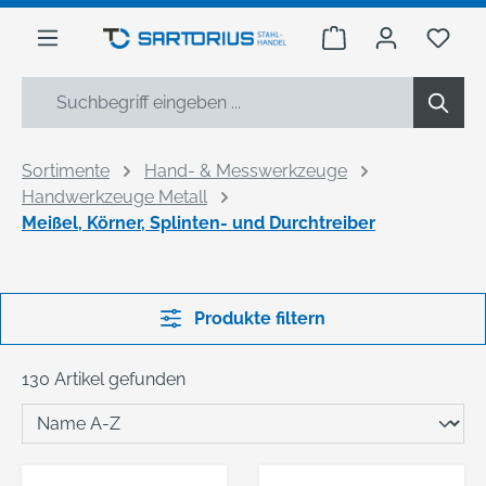
alt springen
Warenkorb enthäl
Du h
Sortimente
Hand- & Messwerkzeuge
Handwerkzeuge Metall
Meißel, Körner, Splinten- und Durchtreiber
Produkte filtern
130 Artikel gefunden