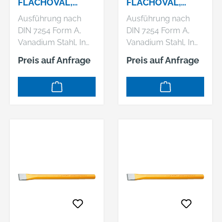
LACHOVAL, 2
LACHOVAL, 3
50X20X12 MM
50X23X13 MM
Ausführung nach
Ausführung nach
DIN 7254 Form A,
DIN 7254 Form A,
Vanadium Stahl, In
Vanadium Stahl, In
der ganzen Länge
der ganzen Länge
Preis auf Anfrage
Preis auf Anfrage
gleichmäßig
gleichmäßig
durchgehärtet und
durchgehärtet und
sorgfältig
sorgfältig
angelassen,
angelassen,
Schlagköpfe induktiv
Schlagköpfe induktiv
angelassen,
angelassen,
Arbeitsenden blank
Arbeitsenden blank
geschliffen und klar
geschliffen und klar
lackiert
lackiert