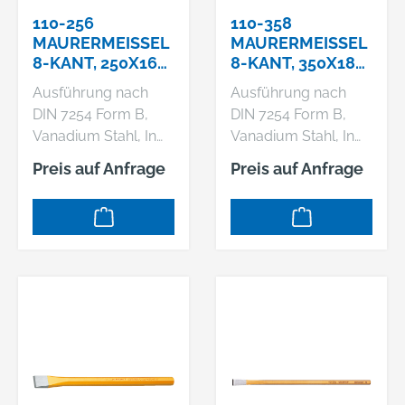
110-256
110-358
MAURERMEISSEL 8
MAURERMEISSEL 8
-KANT, 250X16 M
-KANT, 350X18 M
M
M
Ausführung nach
Ausführung nach
DIN 7254 Form B,
DIN 7254 Form B,
Vanadium Stahl, In
Vanadium Stahl, In
der ganzen Länge
der ganzen Länge
Preis auf Anfrage
Preis auf Anfrage
gleichmäßig
gleichmäßig
durchgehärtet und
durchgehärtet und
sorgfältig
sorgfältig
angelassen,
angelassen,
Schlagköpfe induktiv
Schlagköpfe induktiv
angelassen,
angelassen,
Arbeitsenden blank
Arbeitsenden blank
geschliffen und klar
geschliffen und klar
lackiert
lackiert