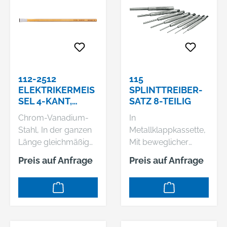
lackiert
klar lackiert
112-2512
115
ELEKTRIKERMEISS
SPLINTTREIBER-
EL 4-KANT, 2
SATZ 8-TEILIG
50X12X8 MM
Chrom-Vanadium-
In
Stahl, In der ganzen
Metallklappkassette,
Länge gleichmäßig
Mit beweglicher
durchgehärtet und
Führungshülse, -59
Preis auf Anfrage
Preis auf Anfrage
sorgfältig
mit fester
angelassen,
Führungshülse,
Schlagköpfe induktiv
Einsatz aus Werkstoff
angelassen,
115CrV3, Härte 55 -
Arbeitsenden blank
59 HRC, Schaft