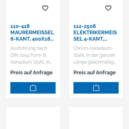
110-418
112-2508
MAURERMEISSEL 8
ELEKTRIKERMEISS
-KANT, 400X18 M
EL 4-KANT, 2
M
50X8X6 MM
Ausführung nach
Chrom-Vanadium-
DIN 7254 Form B,
Stahl, In der ganzen
Vanadium Stahl, In
Länge gleichmäßig
der ganzen Länge
durchgehärtet und
Preis auf Anfrage
Preis auf Anfrage
gleichmäßig
sorgfältig
durchgehärtet und
angelassen,
sorgfältig
Schlagköpfe induktiv
angelassen,
angelassen,
Schlagköpfe induktiv
Arbeitsenden blank
angelassen,
geschliffen und klar
Arbeitsenden blank
lackiert, Arbeitsende
geschliffen und klar
blank geschliffen und