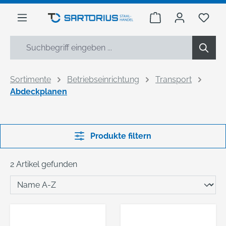
alt springen
Warenkorb enthäl
Du h
Sortimente
Betriebseinrichtung
Transport
Abdeckplanen
Produkte filtern
2 Artikel gefunden