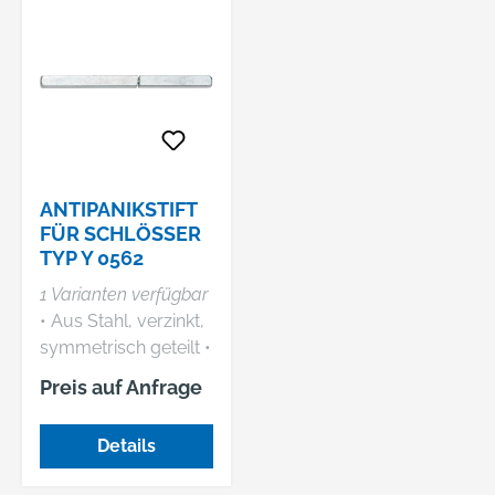
ANTIPANIKSTIFT
FÜR SCHLÖSSER
TYP Y 0562
1 Varianten verfügbar
• Aus Stahl, verzinkt,
symmetrisch geteilt •
Mit geteilter Nuss •
Preis auf Anfrage
Vierkant 9 mm • Maß
LA 60 mm, Maß LI
Details
60 mm • Norm DIN
18273, DIN EN 179 •