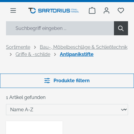
alt springen
Warenkorb enthäl
Du h
Sortimente
Bau-, Möbelbeschläge & Schließtechnik
Griffe & -schilde
Antipanikstifte
Produkte filtern
1 Artikel gefunden