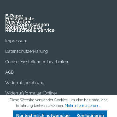
E-Paper
Einkaufsliste
Newsletter
EAN-Code scannen
Kontaktformular
Rechtliches & Service
Impressum
Datenschutzerklärung
Cookie-Einstellungen bearbeiten
AGB
Widerrufsbelehrung
Widerrufsformular (Online)
Diese Website verwendet Cookies, um eine bestmögliche
Versand & Bezahlung
Erfahrung bieten zu können.
Mehr Informationen ...
Batterieentsorgung
Nur technisch notwendige
Konfigurieren