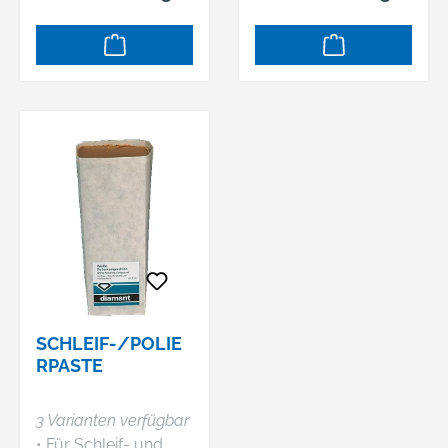
Lappenscheiben
Lappenscheiben
sowie Bürsten •
sowie Bürsten •
Vorpolieren von
Vorpolieren und
Aluminium, Polieren
Polieren von Stahl,
von Aluminium,
Edelstahl, Polieren
Messing, Kupfer
von Aluminium
Hersteller: Osborn
Hersteller: Osborn
GmbH, Ringstraße10,
GmbH, Ringstraße10,
35099 Burgwald, DE,
35099 Burgwald, DE,
+4964515880,
+4964515880,
smandel@osborn.de
smandel@osborn.de
SCHLEIF-/POLIE
RPASTE
3 Varianten verfügbar
• Für Schleif- und