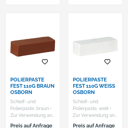
Buntmetallen
Aluminium, Stahl,
Edelstahl, Messing,
Kupfer Hersteller:
Osborn GmbH,
Ringstraße10, 35099
Burgwald, DE,
+4964515880,
smandel@osborn.de
POLIERPASTE
POLIERPASTE
FEST 110G BRAUN
FEST 110G WEISS O
OSBORN
SBORN
Schleif- und
Schleif- und
Polierpaste, braun •
Polierpaste, weiß •
Zur Verwendung an
Zur Verwendung an
Filz-, Fell-,
Filz-, Fell-,
Preis auf Anfrage
Preis auf Anfrage