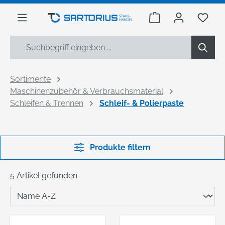
alt springen
Warenkorb enthäl
Du h
Sortimente
Maschinenzubehör & Verbrauchsmaterial
Schleifen & Trennen
Schleif- & Polierpaste
Produkte filtern
5 Artikel gefunden