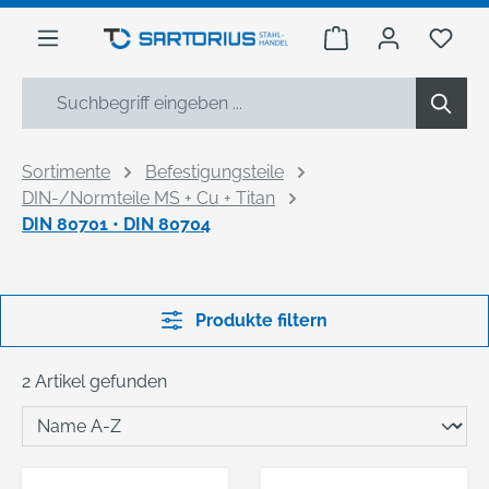
alt springen
Warenkorb enthäl
Du h
Sortimente
Befestigungsteile
DIN-/Normteile MS + Cu + Titan
DIN 80701 • DIN 80704
Produkte filtern
2 Artikel gefunden