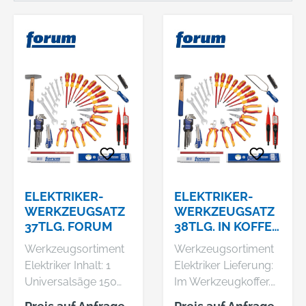
ELEKTRIKER-
ELEKTRIKER-
WERKZEUGSATZ
WERKZEUGSATZ
37TLG. FORUM
38TLG. IN KOFFER
FORUM
Werkzeugsortiment
Werkzeugsortiment
Elektriker Inhalt: 1
Elektriker Lieferung:
Universalsäge 150
Im Werkzeugkoffer.
mm 5 Doppel-
Inhalt: 1