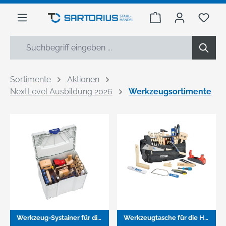
alt springen
Warenkorb enthäl
Du h
Sortimente
Aktionen
NextLevel Ausbildung 2026
Werkzeugsortimente
Werkzeug-Systainer für die Holzbearbeitung
Werkzeugtasche für die Holzbearbeitung