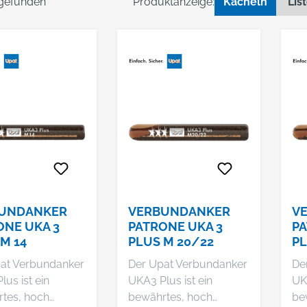
 gefunden
Produktanzeige:
Kacheln
Lis
UNDANKER
VERBUNDANKER
V
ONE UKA 3
PATRONE UKA 3
PA
M 14
PLUS M 20/22
PL
at Verbundanker
Der Upat Verbundanker
De
us ist ein
UKA3 Plus ist ein
UKA
tes, hoch
bewährtes, hoch
be