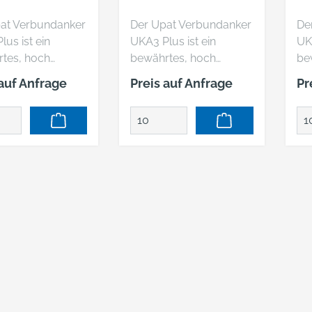
at Verbundanker
Der Upat Verbundanker
De
us ist ein
UKA3 Plus ist ein
UKA
tes, hoch
bewährtes, hoch
be
ngsfähiges
leistungsfähiges
lei
 auf Anfrage
Preis auf Anfrage
Pr
igungssystem
Befestigungssystem
Be
end aus
bestehend aus
be
patrone und
Mörtelpatrone und
Mö
estange. Das
Gewindestange. Das
Ge
 verfügt über
System verfügt über
Sy
A Zulassung für
die ETA Zulassung für
di
enen und
gerissenen und
ge
ssenen Beton
ungerissenen Beton
un
gnet sich zudem
und eignet sich zudem
un
 Einsatz in
für den Einsatz in
für
tein mit dichtem
Naturstein mit dichtem
Na
. Häufige
Gefüge. Häufige
Ge
dungen sind
Anwendungen sind
An
re
schwere
sc