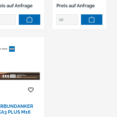
stungsfähiges
leistungsfähiges
eis auf Anfrage
Preis auf Anfrage
festigungssystem
Befestigungssystem
stehend aus
bestehend aus
rtelpatrone und
Mörtelpatrone und
windestange. Das
Gewindestange. Das
stem verfügt über
System verfügt über
e ETA Zulassung für
die ETA Zulassung für
rissenen und
gerissenen und
gerissenen Beton
ungerissenen Beton
d eignet sich zudem
und eignet sich zudem
 den Einsatz in
für den Einsatz in
turstein mit dichtem
Naturstein mit dichtem
füge. Häufige
Gefüge. Häufige
wendungen sind
Anwendungen sind
hwere
schwere
hlkonstruktionen,
Stahlkonstruktionen,
länder, Treppen,
Geländer, Treppen,
ERBUNDANKER
tzenfüße und Silos.
Stützenfüße und Silos.
A3 PLUS M16