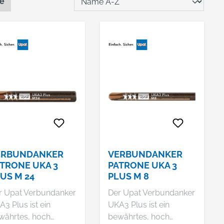
te
ERBUNDANKER
VERBUNDANKER
TRONE UKA 3
PATRONE UKA 3
US M 24
PLUS M 8
r Upat Verbundanker
Der Upat Verbundanker
3 Plus ist ein
UKA3 Plus ist ein
währtes, hoch
bewährtes, hoch