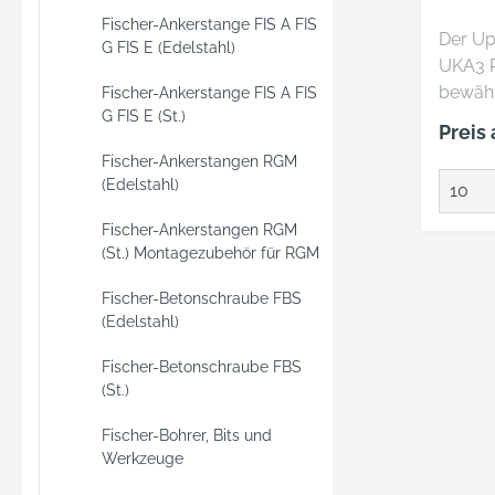
Fischer-Ankerstange FIS A FIS
Der Up
G FIS E (Edelstahl)
UKA3 Pl
bewähr
Fischer-Ankerstange FIS A FIS
G FIS E (St.)
leistu
Preis
Befest
Fischer-Ankerstangen RGM
besteh
(Edelstahl)
Mörtel
Gewind
Fischer-Ankerstangen RGM
System
(St.) Montagezubehör für RGM
die ET
Fischer-Betonschraube FBS
geriss
(Edelstahl)
ungeri
und ei
Fischer-Betonschraube FBS
für den
(St.)
Naturs
Gefüge
Fischer-Bohrer, Bits und
Werkzeuge
Anwen
schwe