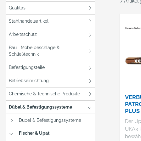
7 Artikel
Qualitas
Stahlhandelsartikel
Arbeitsschutz
Bau-, Möbelbeschläge &
Schließtechnik
Befestigungsteile
Betriebseinrichtung
Chemische & Technische Produkte
VERB
PATR
Dübel & Befestigungssysteme
PLUS 
Dübel & Befestigungssysteme
Der Up
UKA3 Pl
Fischer & Upat
bewähr