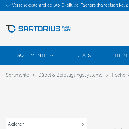
Versandkostenfrei ab 150 € (gilt bei Fachgroßhandelsartikeln)
springen
Zur Hauptnavigation springen
SORTIMENTE
DEALS
THEM
Sortimente
Dübel & Befestigungssysteme
Fischer
Aktionen