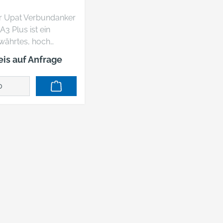
r Upat Verbundanker
3 Plus ist ein
währtes, hoch
stungsfähiges
eis auf Anfrage
festigungssystem
stehend aus
rtelpatrone und
windestange. Das
stem verfügt über
e ETA Zulassung für
rissenen und
gerissenen Beton
d eignet sich zudem
 den Einsatz in
turstein mit dichtem
füge. Häufige
wendungen sind
hwere