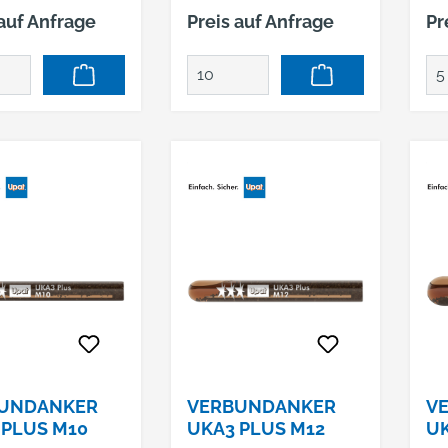
ngsfähiges
leistungsfähiges
lei
 auf Anfrage
Preis auf Anfrage
Pr
igungssystem
Befestigungssystem
Be
end aus
bestehend aus
be
patrone und
Mörtelpatrone und
Mö
estange. Das
Gewindestange. Das
Ge
 verfügt über
System verfügt über
Sy
A Zulassung für
die ETA Zulassung für
di
enen und
gerissenen und
ge
ssenen Beton
ungerissenen Beton
un
gnet sich zudem
und eignet sich zudem
un
 Einsatz in
für den Einsatz in
für
tein mit dichtem
Naturstein mit dichtem
Na
. Häufige
Gefüge. Häufige
Ge
dungen sind
Anwendungen sind
An
re
schwere
sc
onstruktionen,
Stahlkonstruktionen,
Sta
er, Treppen,
Geländer, Treppen,
Ge
UNDANKER
VERBUNDANKER
V
nfüße und Silos.
Stützenfüße und Silos.
Stü
 PLUS M10
UKA3 PLUS M12
UK