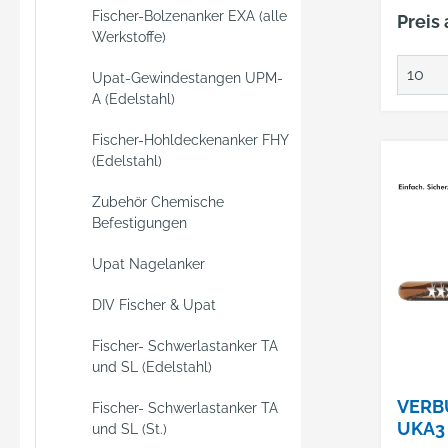
leistu
Fischer-Bolzenanker EXA (alle
Preis
Befest
Werkstoffe)
besteh
Upat-Gewindestangen UPM-
Mörtel
A (Edelstahl)
Gewind
System
Fischer-Hohldeckenanker FHY
die ET
(Edelstahl)
geriss
ungeri
Zubehör Chemische
Befestigungen
und ei
für den
Upat Nagelanker
Naturs
Gefüge
DIV Fischer & Upat
Anwen
schwe
Fischer- Schwerlastanker TA
und SL (Edelstahl)
Stahlk
Geländ
VERB
Fischer- Schwerlastanker TA
Stütze
UKA3
und SL (St.)