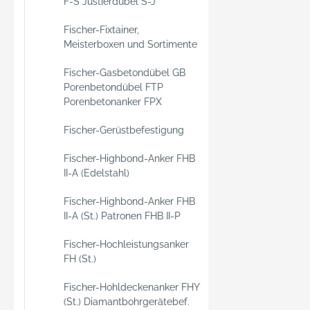
F-S Justierdübel S-J
Fischer-Fixtainer,
Meisterboxen und Sortimente
Fischer-Gasbetondübel GB
Porenbetondübel FTP
Porenbetonanker FPX
Fischer-Gerüstbefestigung
Fischer-Highbond-Anker FHB
II-A (Edelstahl)
Fischer-Highbond-Anker FHB
II-A (St.) Patronen FHB II-P
Fischer-Hochleistungsanker
FH (St.)
Fischer-Hohldeckenanker FHY
(St.) Diamantbohrgerätebef.