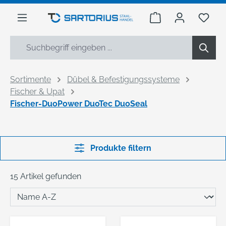
alt springen
Warenkorb enthäl
Du h
Sortimente
Dübel & Befestigungssysteme
Fischer & Upat
Fischer-DuoPower DuoTec DuoSeal
Produkte filtern
15 Artikel gefunden