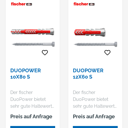
DUOPOWER
DUOPOWER
10X80 S
12X60 S
Der fischer
Der fischer
DuoPower bietet
DuoPower bietet
sehr gute Haltewerte
sehr gute Haltewerte
durch 2
durch 2
Preis auf Anfrage
Preis auf Anfrage
Komponenten: Die
Komponenten: Die
graue Komponente
graue Komponente