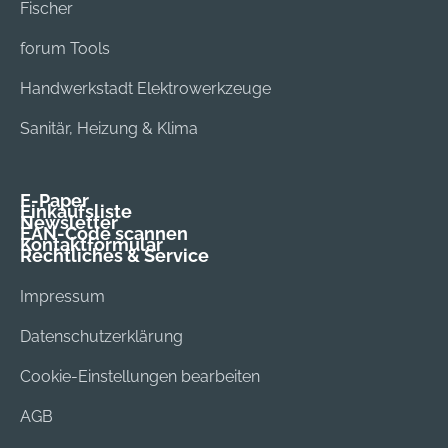
Hochlochziegel,
Fischer
Naturstein,
forum Tools
Gipskarton,
Gipsbauplatten,
Handwerkstadt Elektrowerkzeuge
Faserplatten,
Hohldecken,
Sanitär, Heizung & Klima
Bruchsteinwände,
Fachwerkbauwände
und Spanplatten.
E-Paper
Einkaufsliste
Newsletter
EAN-Code scannen
Kontaktformular
Rechtliches & Service
Impressum
Datenschutzerklärung
Cookie-Einstellungen bearbeiten
AGB