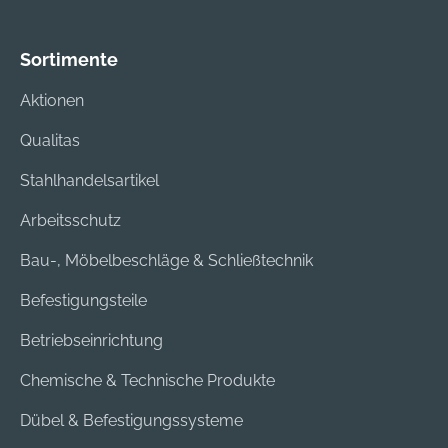
Baustoffs anpasst.
Spanplattenschraub
Dank seiner
en von 4 bis 5 mm
kompakten Bauform
Sortimente
Stärke sowie
reduziert der
unterschiedlichen
Aktionen
DuoPower den
Haken und Ösen.
Bohraufwand,
Qualitas
während der
schmale Dübelrand
Stahlhandelsartikel
das Durchrutschen in
Arbeitsschutz
das Bohrloch
verhindert. Die
Bau-, Möbelbeschläge & Schließtechnik
integrierte
Mitdrehsicherung
Befestigungsteile
sorgt dafür, dass der
Betriebseinrichtung
Dübel sicher fixiert
bleibt und die
Chemische & Technische Produkte
bestmögliche
Rückmeldung gibt
Dübel & Befestigungssysteme
einem sofort das