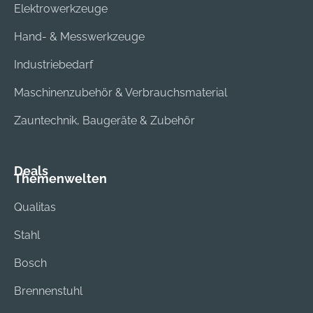
Elektrowerkzeuge
Gefühl, wenn der
Dübel optimal sitzt.
Hand- & Messwerkzeuge
Der DuoPower
eignet sich optimal
Industriebedarf
zur Befestigung von
Maschinenzubehör & Verbrauchsmaterial
leichten und
schweren
Zauntechnik, Baugeräte & Zubehör
Gegenständen wie
Bildern, Lampen,
Konsolen, Spiegeln,
Deals
Themenwelten
Wandregalen, Bad-
und WC-
Qualitas
Einrichtungen sowie
Dunstabzugshauben
Stahl
in verschiedenen
Bosch
Baustoffen wie
Beton,
Brennenstuhl
Volllochziegel,