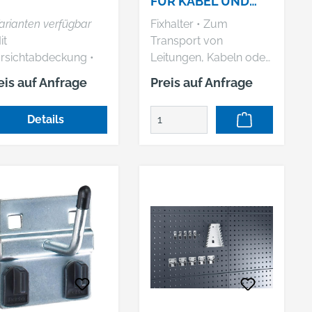
FÜR KABEL UND
SCHLÄUCHE FÜR
arianten verfügbar
Fixhalter • Zum
LOCHPLATTEN
it
Transport von
arsichtabdeckung •
Leitungen, Kabeln oder
r DIN-A4- und DIN-
Schläuchen • Um 360°
eis auf Anfrage
Preis auf Anfrage
-Formate
drehbar Hersteller: Bott
GmbH & Co. KG,
Details
Bahnstr. 17, 74405
Gaildorf, DE,
+4979712510,
info@bott.de