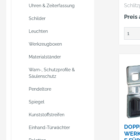
Schlit
Uhren & Zeiterfassung
Herste
Preis
Schilder
& Co. K
74405 
Leuchten
+49797
info@b
Werkzeugboxen
Materialständer
Warn-, Schutzprofile &
Säulenschutz
Pendeltore
Spiegel
Kunststoffstreifen
DOPP
Einhand-Türwächter
WER