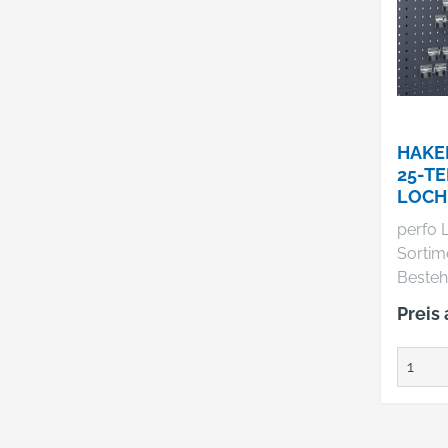
HAKE
25-TE
LOCH
LOCH
perfo 
BOTT
Sortime
Besteh
Haken 
Preis
mm, 5
50 mm,
Klemme
Herste
& Co. K
74405 