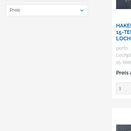
Preis
HAKE
15-TE
LOCH
LOCH
perfo
BOTT
Lochpl
15-teilig • Beste
aus: j
Preis
75/10
Herste
& Co. K
74405 
+49797
info@b