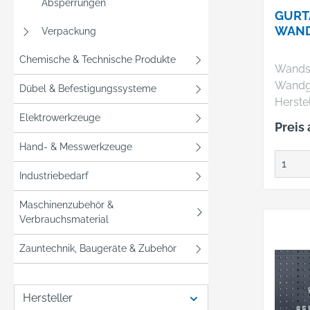
Absperrungen
GURT
WAND
Verpackung
Chemische & Technische Produkte
Wandsc
Wandg
Dübel & Befestigungssysteme
Herste
Elektrowerkzeuge
GMBH,
Preis
Str.9,
Hand- & Messwerkzeuge
DE, +4
info@v
Industriebedarf
Maschinenzubehör &
Verbrauchsmaterial
Zauntechnik, Baugeräte & Zubehör
Hersteller