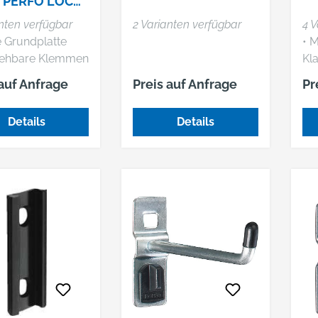
R PERFO LOCH-
nten verfügbar
2 Varianten verfügbar
4 V
ITZPLATTENSY
e Grundplatte
• M
E
rehbare Klemmen
Kl
Fü
 auf Anfrage
Preis auf Anfrage
Pr
A3
Details
Details