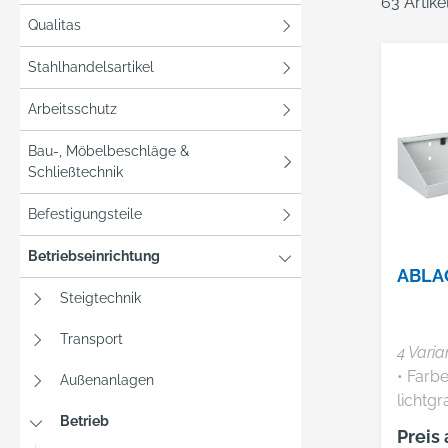
63 Artik
Qualitas
Stahlhandelsartikel
Arbeitsschutz
Bau-, Möbelbeschläge &
Schließtechnik
Befestigungsteile
Betriebseinrichtung
ABLA
Steigtechnik
Transport
4 Varia
• Farbe: RAL 7035
Außenanlagen
lichtgrau • Nur m
Betrieb
Lochpl
Preis