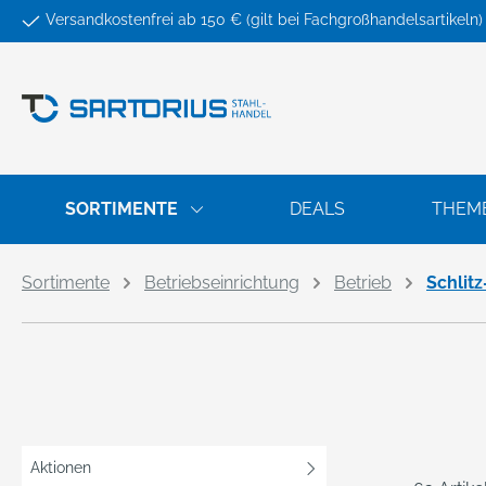
Versandkostenfrei ab 150 € (gilt bei Fachgroßhandelsartikeln)
springen
Zur Hauptnavigation springen
SORTIMENTE
DEALS
THEM
Sortimente
Betriebseinrichtung
Betrieb
Schlitz
Aktionen