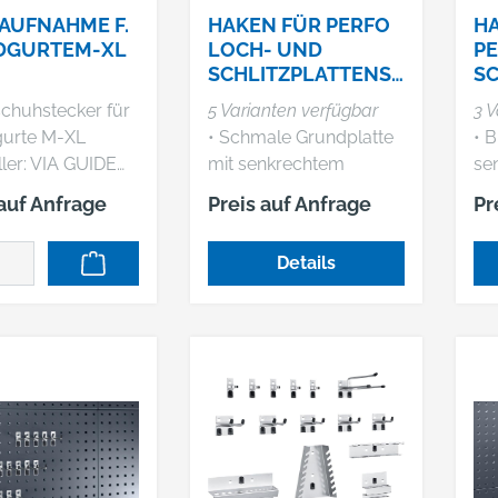
AUFNAHME F.
HAKEN FÜR PERFO
HA
GURTEM-XL
LOCH- UND
PE
SCHLITZPLATTENSY
SC
STEME
ST
huhstecker für
5 Varianten verfügbar
3 V
urte M-XL
• Schmale Grundplatte
• B
ller: VIA GUIDE
mit senkrechtem
senk
 Rönkhauser
Hakenende
Ha
 auf Anfrage
Preis auf Anfrage
Pr
 59757 Arnsberg,
92932477177,
Details
iaguide.de