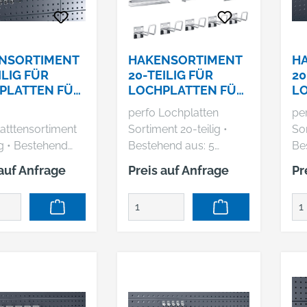
NSORTIMENT
HAKENSORTIMENT
H
ILIG FÜR
20-TEILIG FÜR
20
PLATTEN FÜR
LOCHPLATTEN FÜR
L
PLATTEN
LOCHPLATTEN
L
perfo Lochplatten
pe
B
atttensortiment
Sortiment 20-teilig •
Sor
hend
Bestehend aus: 5
Be
e 5 Haken T
Doppelhaken T 50 mm,
Ha
 auf Anfrage
Preis auf Anfrage
Pr
0/150 mm
1 Zangenhalter, 5
Do
ller: Bott GmbH
Werkzeugklemmen Ø
5 
G, Bahnstr. 17,
16 mm, 1
mm
Gaildorf, DE,
Schraubenschlüsselhal
Sc
12510,
ter, 5 Bügelhaken 100
ter
ott.de
mm,1 Bohrerhalter, 1
Sc
Schraubendreherhalter,
1
1
Se