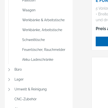
E FÜ
Paletten
UND
5 Varia
Waagen
SCHL
• Breit
STEM
und d
Werkbänke & Arbeitstische
Preis
Werkbänke, Arbeitstische
Schweißtische
Feuerlöscher, Rauchmelder
Akku-Ladeschränke
Büro
Lager
Umwelt & Reinigung
CNC-Zubehör