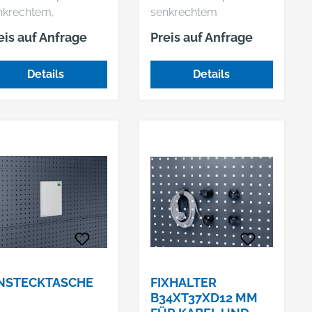
nkrechtem,
senkrechtem
schlossenem hohem
Hakenende, Abstand 32
eis auf Anfrage
Preis auf Anfrage
kenende (50 mm)
mm
Details
Details
NSTECKTASCHE
FIXHALTER
B34XT37XD12 MM