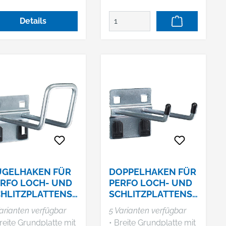
au • Nur mit Bott
Hersteller: Bott GmbH
chplatten kompatibel
& Co. KG, Bahnstr. 17,
Details
74405 Gaildorf, DE,
+4979712510,
info@bott.de
ÜGELHAKEN FÜR
DOPPELHAKEN FÜR
RFO LOCH- UND
PERFO LOCH- UND
HLITZPLATTENSY
SCHLITZPLATTENSY
TEME
STEME
arianten verfügbar
5 Varianten verfügbar
reite Grundplatte mit
• Breite Grundplatte mit