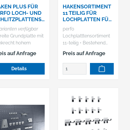
KEN PLUS FÜR
HAKENSORTIMENT
RFO LOCH- UND
11 TEILIG FÜR
HLITZPLATTENSY
LOCHPLATTEN FÜR
EME (35 MM)
LOCHPLATTEN
arianten verfügbar
perfo
BOTT
reite Grundplatte mit
Lochplatttensortiment
recht hohem
11-teilig • Bestehend
kenende (35 mm)
aus: 5 Haken T 75 mm,
eis auf Anfrage
Preis auf Anfrage
5 Doppelhaken T 75
mm, 1
Details
Schraubenschlüsselhal
ter Hersteller: Bott
GmbH & Co. KG,
Bahnstr. 17, 74405
Gaildorf, DE,
+4979712510,
info@bott.de