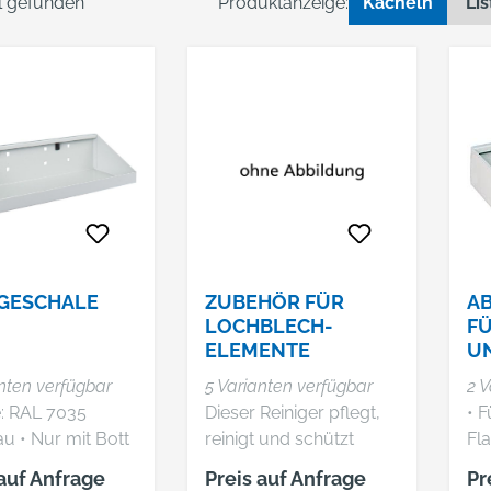
el gefunden
Produktanzeige:
Kacheln
Lis
GESCHALE
ZUBEHÖR FÜR
A
LOCHBLECH-
FÜ
ELEMENTE
U
SC
nten verfügbar
5 Varianten verfügbar
2 V
S
Dieser Reiniger pflegt,
• F
it Bott
reinigt und schützt
Fla
atten kompatibel
Edelstahlflächen. Die
Fa
 auf Anfrage
Preis auf Anfrage
Pr