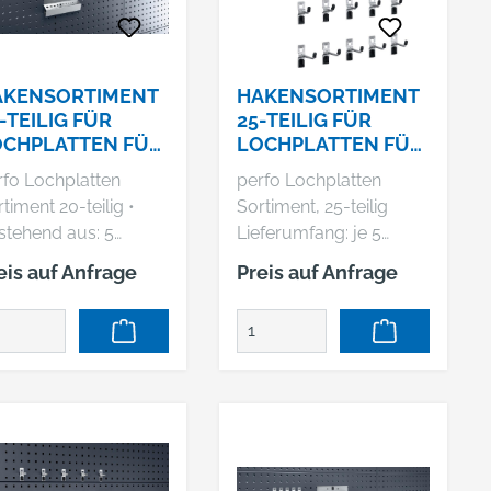
AKENSORTIMENT
HAKENSORTIMENT
-TEILIG FÜR
25-TEILIG FÜR
OCHPLATTEN FÜR
LOCHPLATTEN FÜR
OCHPLATTEN
LOCHPLATTEN
rfo Lochplatten
perfo Lochplatten
OTT
timent 20-teilig •
Sortiment, 25-teilig
stehend aus: 5
Lieferumfang: je 5
ken T 25 mm, 5
Haken T 25/50 mm, 5
eis auf Anfrage
Preis auf Anfrage
ppelhaken T 75 mm,
Doppelhaken T 75 mm,
Wkz.-Klemmen Ø 13
je 5 Werkzeug-
, 1
Klemmen Ø 16/25 mm
hraubenschlüsselhal
Hersteller: Bott GmbH
, 1 Sägenhalter, 1
& Co. KG, Bahnstr. 17,
hraubendreherhalter,
74405 Gaildorf, DE,
+4979712510,
chskantschlüsselhalt
info@bott.de