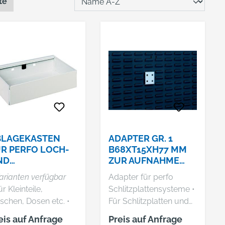
te
BLAGEKASTEN
ADAPTER GR. 1
R PERFO LOCH-
B68XT15XH77 MM
ND
ZUR AUFNAHME
HLITZPLATTENSY
ALLER
arianten verfügbar
Adapter für perfo
TEME
LOCHPLATTENHAK
ür Kleinteile,
Schlitzplattensysteme •
EN BOTT
schen, Dosen etc. •
Für Schlitzplatten und
rbe: RAL 7035
Halteschienen
eis auf Anfrage
Preis auf Anfrage