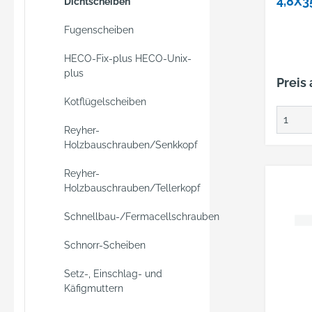
4,8X
Dichtscheiben
L, M.
Fugenscheiben
14MM
HECO-Fix-plus HECO-Unix-
plus
Preis
Kotflügelscheiben
Reyher-
Holzbauschrauben/Senkkopf
Reyher-
Holzbauschrauben/Tellerkopf
Schnellbau-/Fermacellschrauben
Schnorr-Scheiben
Setz-, Einschlag- und
Käfigmuttern