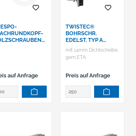
ESPO-
TWISTEC®
LACHRUNDKOPF-
BOHRSCHR.
OLZSCHRAUBEN
EDELST. TYP A
 5,5 X 55 TX20 -
4,8X20 À 250 STK.
mit 14mm Dichtscheibe,
L 9010
gem.ETA
eis auf Anfrage
Preis auf Anfrage