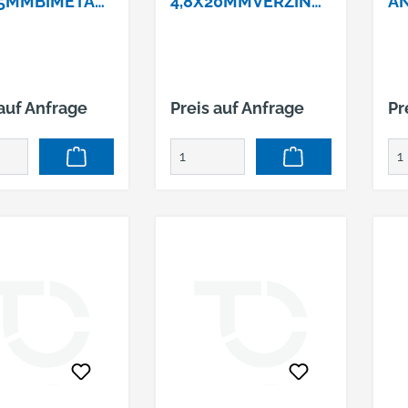
35MMBIMETAL
4,8X20MMVERZINK
AN
 DICHTSCHEIBE
T SELBSTBOHR.
×3
S
SE
 auf Anfrage
Preis auf Anfrage
Pr