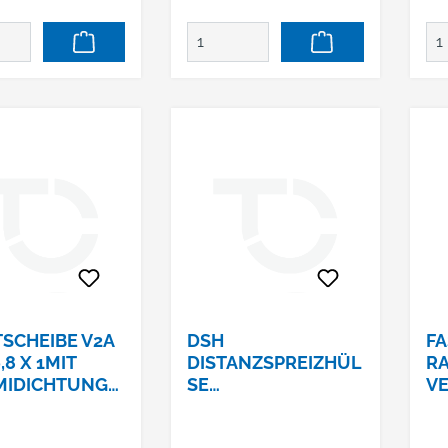
TSCHEIBE V2A
DSH
F
6,8 X 1MIT
DISTANZSPREIZHÜL
RA
IDICHTUNGS
SE
VE
1,5 MM
BEFESTIGUNGSSET
FÜR WELL- UND