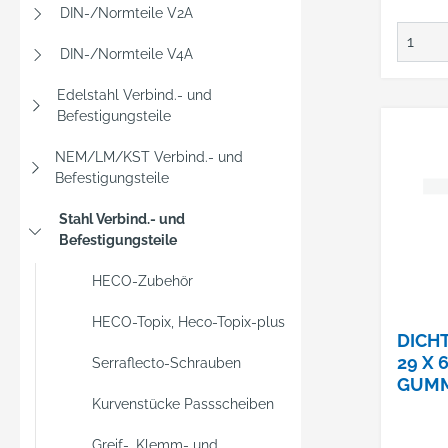
DIN-/Normteile V2A
DIN-/Normteile V4A
Edelstahl Verbind.- und
Befestigungsteile
NEM/LM/KST Verbind.- und
Befestigungsteile
Stahl Verbind.- und
Befestigungsteile
HECO-Zubehör
HECO-Topix, Heco-Topix-plus
DICH
29 X 
Serraflecto-Schrauben
GUMM
Kurvenstücke Passscheiben
LAGE 
Greif-, Klemm- und