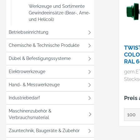
Werkzeuge und Sortimente
Gewindeeinsätze (Bear-, Ame-
und Helicoil)
Betriebseinrichtung
Chemische & Technische Produkte
TWIS
COLO
Dübel & Befestigungssysteme
RAL 6
gem.ET
Elektrowerkzeuge
Stecks
Hand- & Messwerkzeuge
Preis
Industriebedarf
Maschinenzubehör &
Verbrauchsmaterial
Zauntechnik, Baugeräte & Zubehör