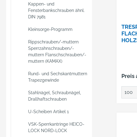
Kappen- und
Fensterbankschrauben ähnl.
DIN 7981
TRES
Kleinsorge-Programm
FLAC
HOLZ
Rippschrauben/-muttern
A4 5,5
Sperrzahnschrauben/-
RAL 9
muttern Flanschschrauben/-
muttern (KAMAX)
Rund- und Sechskantmuttern
Preis
Trapezgewinde
Stahlnägel, Schraubnägel,
Drallhaftschrauben
U-Scheiben Artikel 1
VSK-Sperrkantringe HEICO-
LOCK NORD-LOCK