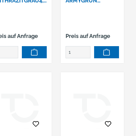
THRAZITGRAU4,8
ARMYGRÜN
5 PACK = 100
4,8X35PACK=100STC
TÜCK
K SELBSTBOHR.
LBSTBOHR.
NR.830=RAL6020
eis auf Anfrage
Preis auf Anfrage