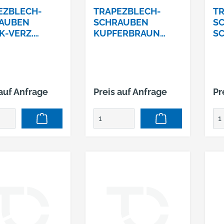
EZBLECH-
TRAPEZBLECH-
TR
AUBEN
SCHRAUBEN
S
K-VERZ.
KUPFERBRAUN
S
35PACK=100STC
4,8X35PACK=100STC
4,
LBSTBOHR.
K SELBSTBOHR.
K 
NR.742=RAL8004
=R
 auf Anfrage
Preis auf Anfrage
Pr