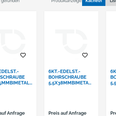
el gefunden
Produktanzeige:
Kacheln
Lis
EDELST.-
6KT.-EDELST.-
6K
SCHRAUBE
BOHRSCHRAUBE
B
25MMBIMETALL
5,5X38MMBIMETAL
5,
DICHTSCHEIBE
L, M. DICHTSCHEIBE
L,
M
16MM
1
 auf Anfrage
Preis auf Anfrage
Pr