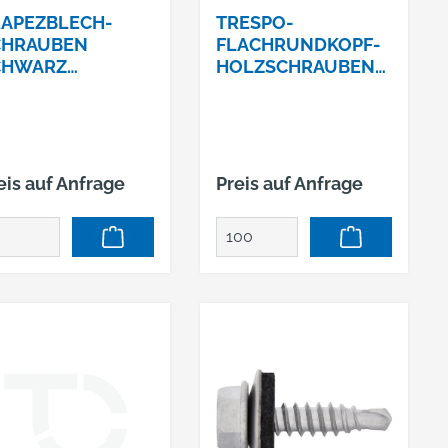
APEZBLECH-
TRESPO-
CHRAUBEN
FLACHRUNDKOPF-
CHWARZ
HOLZSCHRAUBEN
8X35PACK=100STC
A4 5,5 X 35 TX20 -
SELBSTBHR. NR.
RAL 7016
AL9005
eis auf Anfrage
Preis auf Anfrage