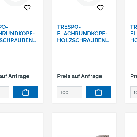
PO-
TRESPO-
TR
HRUNDKOPF-
FLACHRUNDKOPF-
F
SCHRAUBEN
HOLZSCHRAUBEN
H
 X 35 TX20 -
A4 5,5 X 55 TX20 -
A4
010
RAL 7016
RA
 auf Anfrage
Preis auf Anfrage
Pr