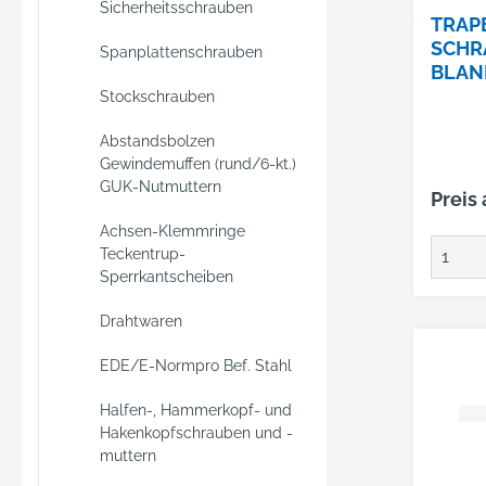
Sicherheitsschrauben
TRAP
SCHR
Spanplattenschrauben
BLAN
4,8X
Stockschrauben
K SE
Abstandsbolzen
Gewindemuffen (rund/6-kt.)
GUK-Nutmuttern
Preis
Achsen-Klemmringe
Teckentrup-
Sperrkantscheiben
Drahtwaren
EDE/E-Normpro Bef. Stahl
Halfen-, Hammerkopf- und
Hakenkopfschrauben und -
muttern