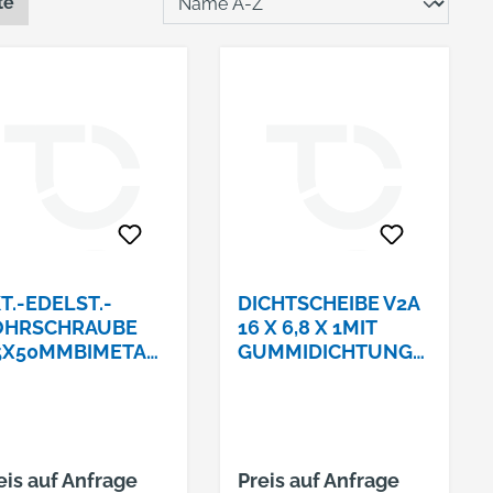
te
T.-EDELST.-
DICHTSCHEIBE V2A
OHRSCHRAUBE
16 X 6,8 X 1MIT
5X50MMBIMETAL
GUMMIDICHTUNGS
 M. DICHTSCHEIBE
LAGE 1,5 MM
6MM
eis auf Anfrage
Preis auf Anfrage