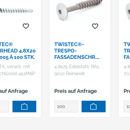
TEC®
TWISTEC®-
T
RHEAD 4,8X20
TRESPO-
TR
005 À 100 STK.
FASSADENSCHR.
FA
TX20
TX
A, verarb. mit
4,8x25 Edelstahl, RAL
4,
chlüssel 451M8P
9010 Reinweiß
70
 auf Anfrage
Preis auf Anfrage
Pr