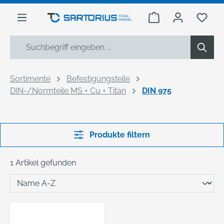
alt springen
Warenkorb enthäl
Du h
Sortimente
Befestigungsteile
DIN-/Normteile MS + Cu + Titan
DIN 975
Produkte filtern
1 Artikel gefunden