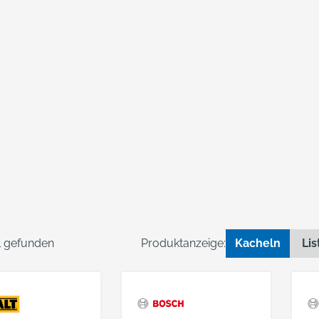
el gefunden
Produktanzeige:
Kacheln
Lis