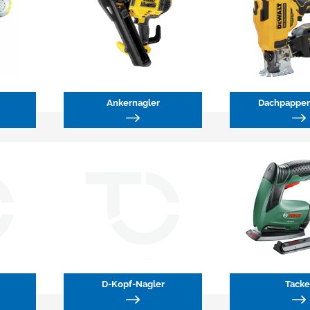
Ankernagler
Dachpappen
D-Kopf-Nagler
Tacke