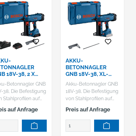
KKU-
AKKU-
ETONNAGLER
BETONNAGLER
B 18V-38, 2 X
GNB 18V-38, XL-
KKU PROCORE18V
BOXX
ku-Betonnagler GNB
Akku-Betonnagler GNB
0AH, XL-BOXX
V-38, Die Befestigung
18V-38, Die Befestigung
 Stahlprofilen auf
von Stahlprofilen auf
ten Materialien wie
harten Materialien wie
eis auf Anfrage
Preis auf Anfrage
ton und Stahl muss
Beton und Stahl muss
cht, effizient und
leicht, effizient und
uitiv sein. Der GNB
intuitiv sein. Der GNB
-38 Professional hilft
18V-38 Professional hilft