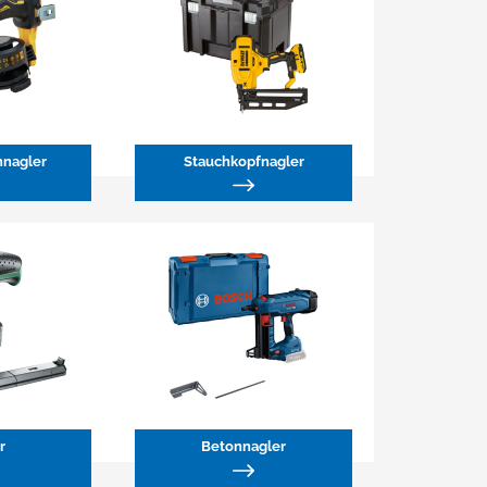
nagler
Stauchkopfnagler
r
Betonnagler