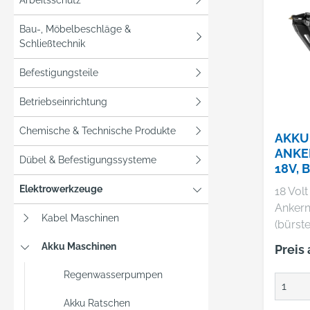
Bau-, Möbelbeschläge &
Schließtechnik
Befestigungsteile
Betriebseinrichtung
Chemische & Technische Produkte
AKKU
ANKE
Dübel & Befestigungssysteme
18V, 
Elektrowerkzeuge
18 Vol
Ankern
Kabel Maschinen
(bürste
Basisv
Akku Maschinen
Preis
rken:L
18 Vol
Regenwasserpumpen
Ankern
Akku Ratschen
schnel