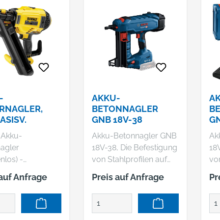
-
AKKU-
A
RNAGLER,
BETONNAGLER
B
BASISV.
GNB 18V-38
GN
A
t Akku-
Akku-Betonnagler GNB
Ak
4.
agler
18V-38, Die Befestigung
18
nlos) -
von Stahlprofilen auf
von
ersionProduktstä
harten Materialien wie
har
 auf Anfrage
Preis auf Anfrage
Pr
eistungsstarker
Beton und Stahl muss
Be
t Akku-
leicht, effizient und
lei
agler, zur
intuitiv sein. Der GNB
int
len,
18V-38 Professional hilft
18V