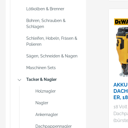
punkt
Lötkolben & Brenner
Befest
Metall
Bohren, Schrauben &
nlose 
Schlagen
Techno
Schleifen, Hobeln, Fräsen &
Leistu
Polieren
Abmes
länger
Sägen, Schneiden & Nagen
Lebens
Zentrie
Maschinen Sets
sehr g
Tacker & Nagler
Nagelp
AKKU
eignet
DACH
Holznagler
mit Lä
ER, 18
mmPrä
Nagler
18 Vol
werkz
Dachp
Ankernagler
Tiefen
(bürste
lagener
Dachpappennagler
Basisv