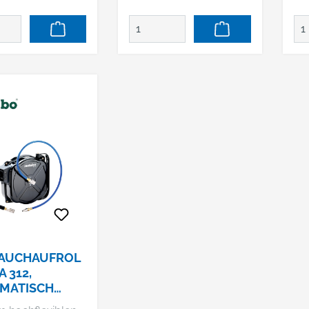
rHochflexibel
GewebeeinlageStabiles
de
riebfestMit
Gehäuse aus MetallFür
Ein
ätsschnellkupplu
Decken- und
Ga
 -stecknippel
BodenmontageDurch
Ho
umfang:
einfaches Ziehen kann
Po
ts-
der Schlauch arretiert
Dr
ngQualitäts-
oder nach Wunsch
Ge
ippelKnickschutz
automatisch aufgerollt
Sc
inkel für
werden Lieferumfang:
Kn
ontage
Qualitäts-
au
SchnellkupplungQualit
Sc
äts-Stecknippel
St
od
Ma
Be
Ar
AUCHAUFROL
au
A 312,
Au
MATISCH
Sc
24000)