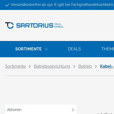
Versandkostenfrei ab 150 € (gilt bei Fachgroßhandelsartikeln)
springen
Zur Hauptnavigation springen
SORTIMENTE
DEALS
THEM
Sortimente
Betriebseinrichtung
Betrieb
Kabel-
Aktionen