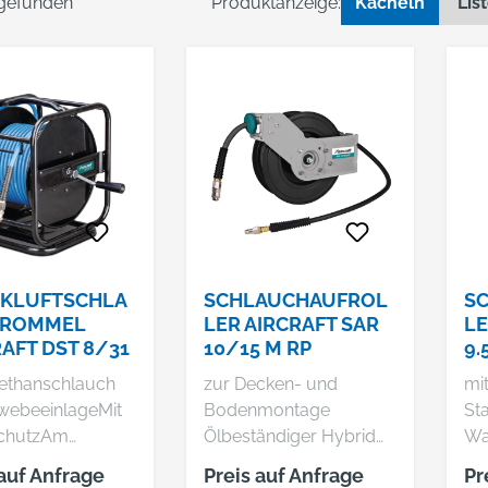
 gefunden
Produktanzeige:
Kacheln
Lis
KLUFTSCHLA
SCHLAUCHAUFROL
S
TROMMEL
LER AIRCRAFT SAR
LE
AFT DST 8/31
10/15 M RP
9.
ethanschlauch
zur Decken- und
mit
webeeinlageMit
Bodenmontage
St
schutzAm
Ölbeständiger Hybrid
Wa
uß 360°
Polymer Schlauch mit
Dec
 auf Anfrage
Preis auf Anfrage
Pr