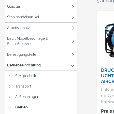
5 Artikel
Qualitas
Stahlhandelsartikel
Arbeitsschutz
Bau-, Möbelbeschläge &
Schließtechnik
Befestigungsteile
Betriebseinrichtung
DRUC
UCH
Steigtechnik
AIRCR
Transport
Polyur
mit Ge
Außenanlagen
Knick
Betrieb
Standf
Preis