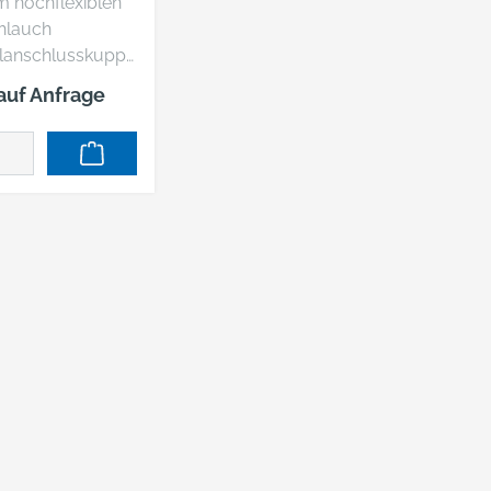
 m hochflexiblen
ei
hlauch
Li
lanschlusskuppl
Sc
4" Universal und
fü
 auf Anfrage
ippel 1/4" (Euro,
De
d ISO)
ts-
tikfunktion:
Sc
ren und aufrollen
ät
einfaches Ziehen
nd- und
nbefestigungsbü
tallgehäuse
ussschlauch 1 m