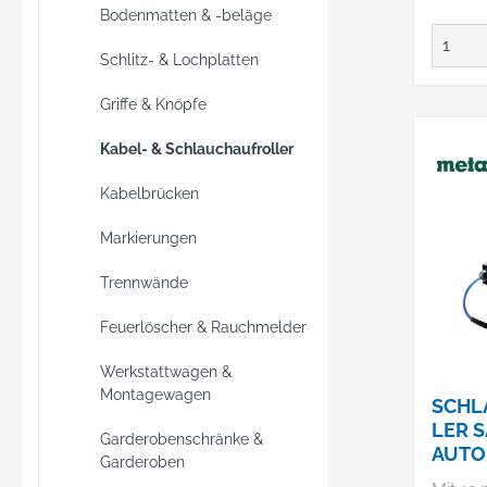
drehba
Bodenmatten & -beläge
und ab
Qualit
Schlitz- & Lochplatten
ng und
Liefer
Griffe & Knöpfe
Qualitä
Kabel- & Schlauchaufroller
Kupplu
Steckn
Kabelbrücken
Haltew
Wandm
Markierungen
Trennwände
Feuerlöscher & Rauchmelder
Werkstattwagen &
Montagewagen
SCHL
LER S
Garderobenschränke &
AUTO
Garderoben
(6288