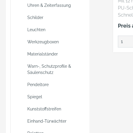
Mit 12
Uhren & Zeiterfassung
PU-Sc
Schnel
Schilder
ung 1/
Preis
Steckn
Leuchten
ARO un
Werkzeugboxen
Automa
arretie
Materialständer
durch 
Mit Wa
Warn-, Schutzprofile &
Decke
Säulenschutz
gel Me
Pendeltore
Länge
Anschl
Spiegel
Kunststoffstreifen
Einhand-Türwächter