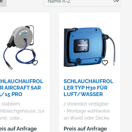
te
CHLAUCHAUFROL
SCHLAUCHAUFROL
R AIRCRAFT SAR
LER TYP H30 FÜR
5/15 PRO
LUFT/WASSER
 stabilem
2 Varianten verfügbar
ahlblechgehäuse, zur
• Montage wahlweise
nd- oder
an Wand oder Decke,
kenmontage Für
Wandkonsole mit
eis auf Anfrage
Preis auf Anfrage