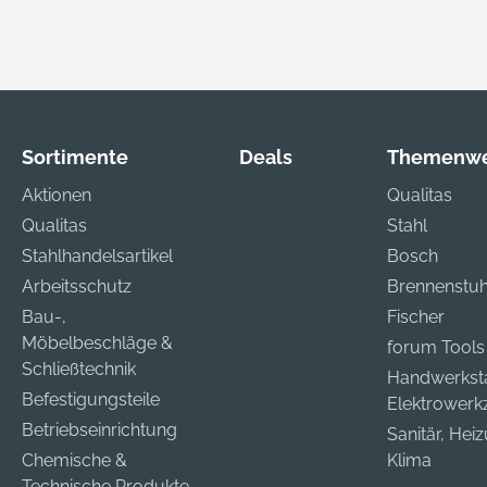
Sortimente
Deals
Themenwe
Aktionen
Qualitas
Qualitas
Stahl
Stahlhandelsartikel
Bosch
Arbeitsschutz
Brennenstuh
Bau-,
Fischer
Möbelbeschläge &
forum Tools
Schließtechnik
Handwerkst
Befestigungsteile
Elektrower
Betriebseinrichtung
Sanitär, Hei
Chemische &
Klima
Technische Produkte