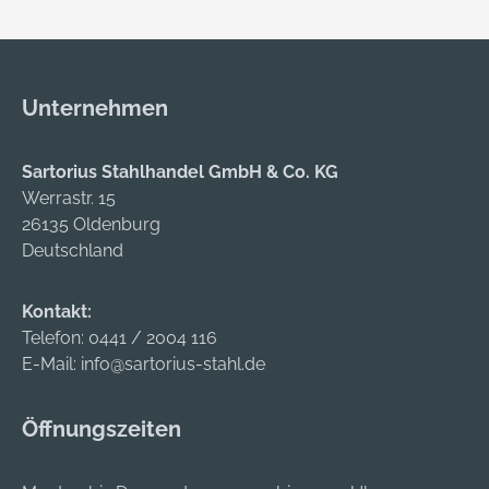
Rettungssitz,
ein Sicherheits-
Söhngen®
Zylinderschloss, zwei
Rettungstuch, Erste-
Schlüssel sowie ein
Hilfe-Koffer QUICK-
Notschlüsselfach in
Unternehmen
CD Norm mit Füllung
der Türmitte. • Farbe:
nach DIN 13157, 2
orange • Inhalt:
ORION Reflex
Krankentrage (1 x
Sartorius Stahlhandel GmbH & Co. KG
Allzweck-
klappbar),
Werrastr. 15
Schutzdecken und
Rettungssitz und
26135 Oldenburg
Taschenlampe •
Rettungstuch, Erste-
Deutschland
Material:
Hilfe-Koffer Quick-
Feinstahlblech •
CD Norm DIN 13157,
Kontakt:
Farbe: orange
Zwei Orion-Reflex-
Telefon:
0441 / 2004 116
Hersteller: W.
Allzweckschutzdeck
E-Mail:
info@sartorius-stahl.de
Söhngen GmbH,
en, Taschenlampe
Platter Str. 84, 65232
mit Rot-Grün-Filter
Öffnungszeiten
Taunusstein, DE,
Hersteller: W.
+4961288730,
Söhngen GmbH,
info@soehngen.com
Platter Str. 84, 65232