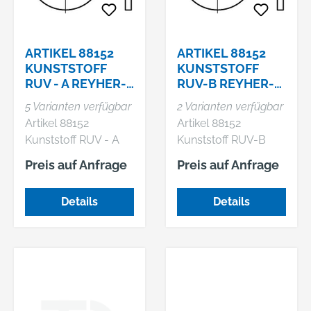
ARTIKEL 88152
ARTIKEL 88152
KUNSTSTOFF
KUNSTSTOFF
RUV - A REYHER-
RUV-B REYHER-
UNVERLIERBARK
UNVERLIERBARK
5 Varianten verfügbar
2 Varianten verfügbar
EITS-SCHEIBEN
EITS-SCHEIBEN
Artikel 88152
Artikel 88152
FÜR SCHRAUBEN
FÜR BLECH-
Kunststoff RUV - A
Kunststoff RUV-B
SCHRA
REYHER-
REYHER-
Preis auf Anfrage
Preis auf Anfrage
Unverlierbarkeits-
Unverlierbarkeits-
Scheiben für
Scheiben für Blech-
Details
Details
Schrauben m. metr.
Schrauben
Gewinde