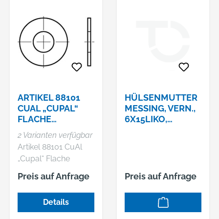
ARTIKEL 88101
HÜLSENMUTTER
CUAL „CUPAL“
MESSING, VERN.,
FLACHE
6X15LIKO,
SCHEIBEN /
ARTIKEL: 88 964
2 Varianten verfügbar
„CUPAL“-
Artikel 88101 CuAl
SCHEIBEN
„Cupal“ Flache
Scheiben / „Cupal“-
Preis auf Anfrage
Preis auf Anfrage
Scheiben
Details