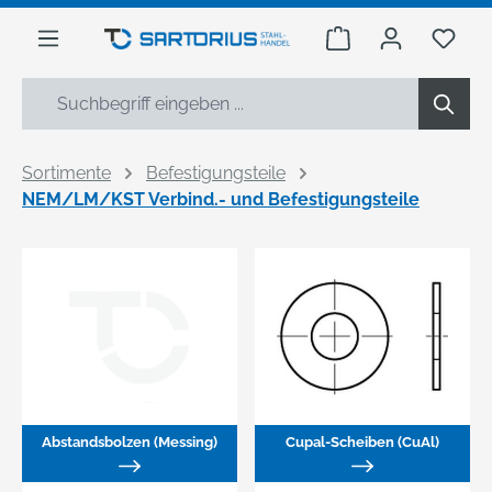
alt springen
Warenkorb enthäl
Du h
Sortimente
Befestigungsteile
NEM/LM/KST Verbind.- und Befestigungsteile
Abstandsbolzen (Messing)
Cupal-Scheiben (CuAl)