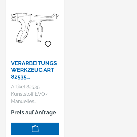
VERARBEITUNGS
WERKZEUG ART
82535
VERARBEITUNGS
Artikel 82535
WERKZEUG EVO7
Kunststoff EVO7
S
Manuelles
Verarbeitungswerkze
Preis auf Anfrage
ug für Abbinden von
Kabelbindern -
Abmessung: EVO7