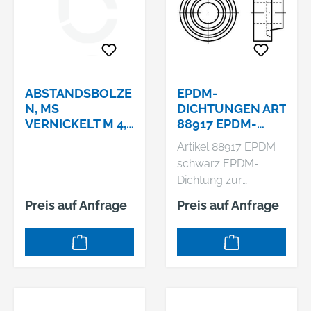
ABSTANDSBOLZE
EPDM-
N, MS
DICHTUNGEN ART
VERNICKELT M 4,
88917 EPDM-
SW 7 X 40
DICHTUNGEN
Artikel 88917 EPDM
FÜR STOCKSCHR.
schwarz EPDM-
SCHWARZ FÜR M
Dichtung zur
10 UND M 12
Verwendung mit
EPDM S
Preis auf Anfrage
Preis auf Anfrage
Stockschrauben in
Solaranlagen -
Abmessung: für M
10/ M 12 VE=S (5000
Stück )