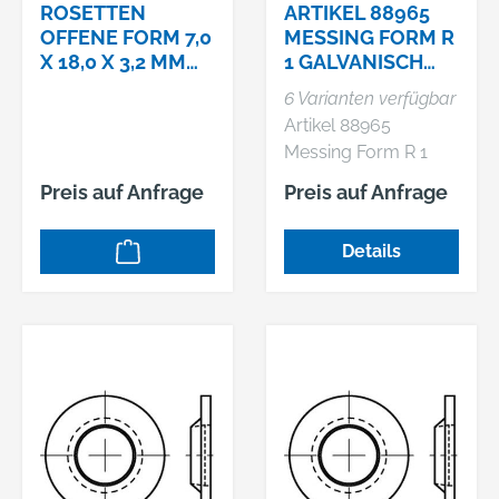
ROSETTEN
ARTIKEL 88965
OFFENE FORM 7,0
MESSING FORM R
X 18,0 X 3,2 MM
1 GALVANISCH
MESSING
VERNICKELT
6 Varianten verfügbar
VERNICKELT
ROSETTENSCHEI
Artikel 88965
BEN, AUFLAGE O
Messing Form R 1
galvanisch vernickelt
Preis auf Anfrage
Preis auf Anfrage
Rosettenscheiben,
Auflage offen, für
Details
Senk- und
Linsensenkköpfe