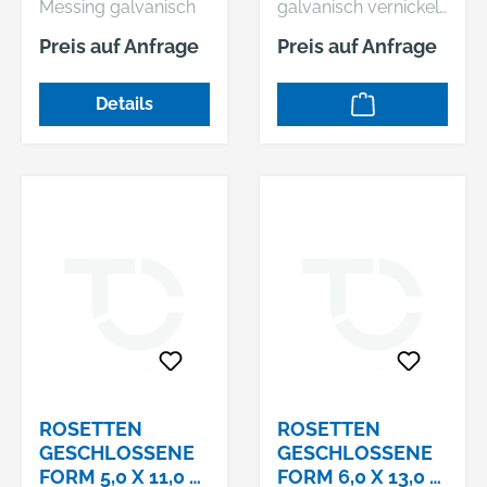
Messing galvanisch
galvanisch vernickelt
LINSENSENKKOP
4157
vernickelt
Rosettenscheiben,
F, MI
GESCHLOSSEN
Preis auf Anfrage
Preis auf Anfrage
Hülsenmuttern mit
Auflage
MS NI S
Linsensenkkopf, mit
geschlossen, für
Details
Innengewinde
Senk-und
Linsensenkköpfe -
Abmessung: 7,0
x12,0 x3,4 VE=S (100
Stück )
ROSETTEN
ROSETTEN
GESCHLOSSENE
GESCHLOSSENE
FORM 5,0 X 11,0 X
FORM 6,0 X 13,0 X