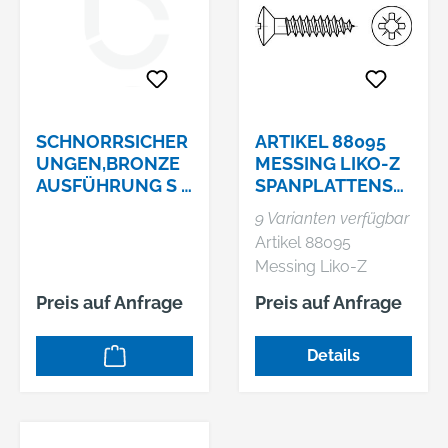
SCHNORRSICHER
ARTIKEL 88095
UNGEN,BRONZE
MESSING LIKO-Z
AUSFÜHRUNG S 8
SPANPLATTENSC
MM
HRAUBEN,
9 Varianten verfügbar
LINSENSENKKOP
Artikel 88095
F, POZIDRIV-KREU
Messing Liko-Z
Spanplattenschraub
Preis auf Anfrage
Preis auf Anfrage
en, Linsensenkkopf,
Pozidriv-Kreuzschlitz
Details