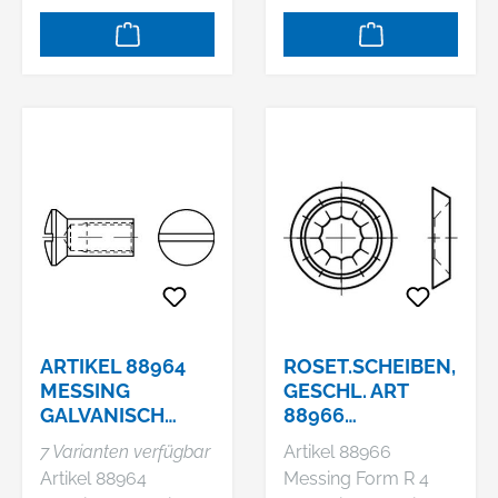
ARTIKEL 88964
ROSET.SCHEIBEN,
MESSING
GESCHL. ART
GALVANISCH
88966
VERNICKELT
ROSETTENSCH.
7 Varianten verfügbar
Artikel 88966
HÜLSENMUTTER
MESSING 7,0
Artikel 88964
Messing Form R 4
N MIT
VERNICKELT US