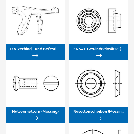
DIV Verbind.- und Befestigungsteile NEM/LM/KST
ENSAT-Gewindeeinsätze (Messing)
Hülsenmuttern (Messing)
Rosettenscheiben (Messing)