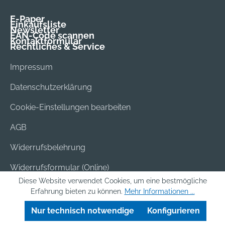
E-Paper
Einkaufsliste
Newsletter
EAN-Code scannen
Kontaktformular
Rechtliches & Service
Impressum
Datenschutzerklärung
Cookie-Einstellungen bearbeiten
AGB
Widerrufsbelehrung
Widerrufsformular (Online)
Diese Website verwendet Cookies, um eine bestmögliche
Versand & Bezahlung
Erfahrung bieten zu können.
Mehr Informationen ...
Batterieentsorgung
Nur technisch notwendige
Konfigurieren