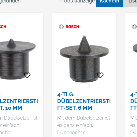
 gefunden
Produktanzeige:
Kacheln
Lis
.
4-TLG.
4-
LZENTRIERSTI
DÜBELZENTRIERSTI
DÜ
T, 10 MM
FT-SET, 6 MM
FT
m Dübelsetzer ist
Mit dem Dübelsetzer ist
Mi
z einfach,
es ganz einfach,
es 
öcher
Dübellöcher
Dü