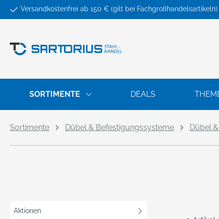
Versandkostenfrei ab 150 € (gilt bei Fachgroßhandelsartikeln)
springen
Zur Hauptnavigation springen
SORTIMENTE
DEALS
THEM
Sortimente
Dübel & Befestigungssysteme
Dübel &
Aktionen