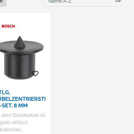
te
TLG.
BELZENTRIERSTI
-SET, 8 MM
t dem Dübelsetzer ist
ganz einfach,
bellöcher