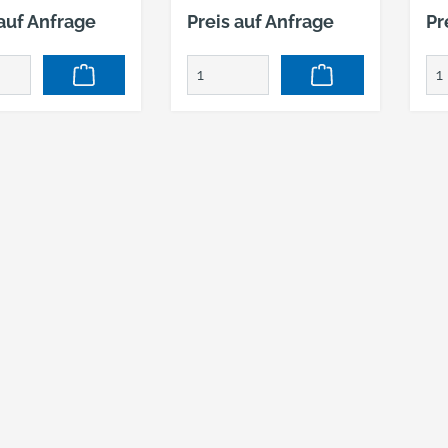
tigen. Er
anzufertigen. Er
anz
 auf Anfrage
Preis auf Anfrage
Pr
icht eine
ermöglicht eine
er
e,
schnelle,
sch
lizierte
unkomplizierte
un
rung, durch die
Markierung, durch die
Ma
tzen ganz
das Setzen ganz
da
 wird. Der
einfach wird. Der
ein
etzer ist aus
Dübelsetzer ist aus
Düb
eugstahl
Werkzeugstahl
We
gt.
gefertigt.
gef