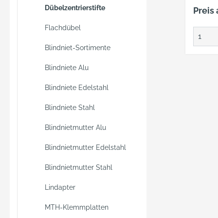
anzufer
Dübelzentrierstifte
Preis
ermögl
schnell
Flachdübel
unkomp
Blindniet-Sortimente
Markie
das Se
Blindniete Alu
einfach
Dübels
Blindniete Edelstahl
Werkz
Blindniete Stahl
geferti
Blindnietmutter Alu
Blindnietmutter Edelstahl
Blindnietmutter Stahl
Lindapter
MTH-Klemmplatten