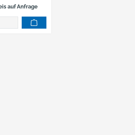
ufertigen. Er
eis auf Anfrage
möglicht eine
nelle,
komplizierte
rkierung, durch die
s Setzen ganz
fach wird. Der
elsetzer ist aus
rkzeugstahl
ertigt.