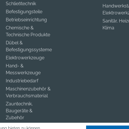
Schließtechnik
Handwerkst
Befestigungsteile
Elektrower
Betriebseinrichtung
Sanitär, Hei
Chemische &
Klima
Technische Produkte
Dübel &
Befestigungssysteme
Elektrowerkzeuge
Hand- &
Messwerkzeuge
Industriebedarf
Maschinenzubehör &
Verbrauchsmaterial
Zauntechnik,
Baugeräte &
Zubehör
ung bieten zu können.