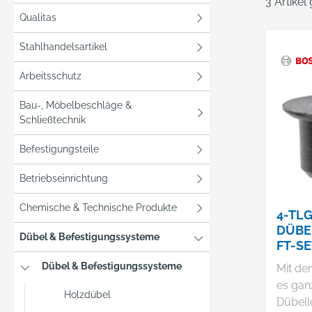
3 Artikel
Qualitas
Stahlhandelsartikel
Arbeitsschutz
Bau-, Möbelbeschläge &
Schließtechnik
Befestigungsteile
Betriebseinrichtung
Chemische & Technische Produkte
4-TLG
DÜBE
Dübel & Befestigungssysteme
FT-SE
Dübel & Befestigungssysteme
Mit de
es gan
Holzdübel
Dübell