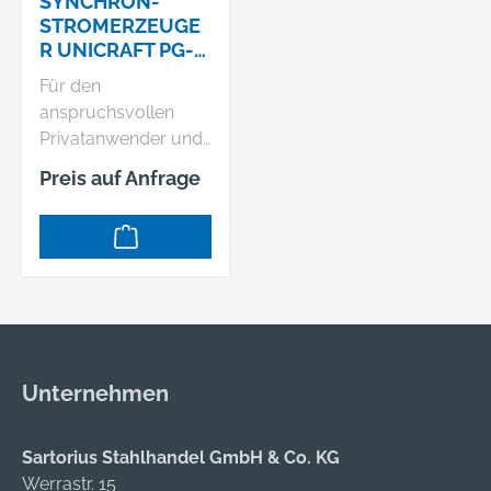
SYNCHRON-
Spannungsregelung
STROMERZEUGE
R UNICRAFT PG-E
AVRSpritz- und
40 SRA
Schlagschutz durch
Für den
VerkleidungsblecheA
anspruchsvollen
nschlüsse
Privatanwender und
ergonomisch günstig
den Semiprofi Alle
Preis auf Anfrage
an der
Generatoren mit
StirnseiteÜberlastsch
KupferwicklungenKu
utz durch
rzzeitige Leistung bis
Thermoschutzschalt
zum 3-fachen der
erÖlmangelabschalt
NennleistungAutoma
ungKurzzeitige
tische
Leistung bis zum 3-
Spannungsregelung
fachen der
AVR liefert konstante
Unternehmen
NennleistungUnivers
Ausgangsspannung
ell einsetzbar für
und ermöglicht den
230V und 400V
Betrieb von
Sartorius Stahlhandel GmbH & Co. KG
VerbraucherQualität
empfindlichen
Werrastr. 15