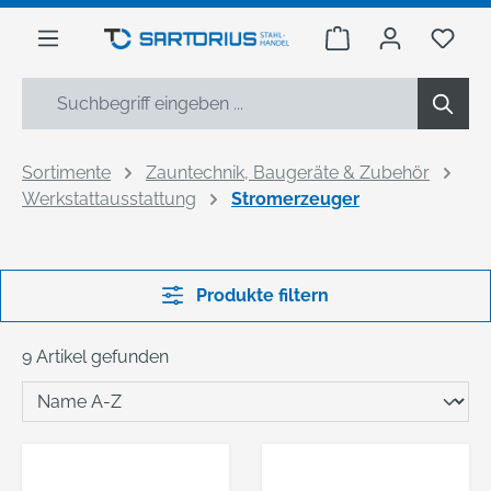
alt springen
Warenkorb enthäl
Du h
Sortimente
Zauntechnik, Baugeräte & Zubehör
Werkstattausstattung
Stromerzeuger
Produkte filtern
9 Artikel gefunden