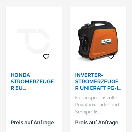
HONDA
INVERTER-
STROMERZEUGE
STROMERZEUGE
R EU
R UNICRAFT PG-I
32IINVERTER
20 SR
Für anspruchsvolle
EINPHASIG/HON
Privatanwender und
DA GX130 BENZIN
Semiprofis
Invertertechnik für
Preis auf Anfrage
Preis auf Anfrage
konstante