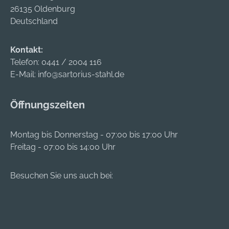
Made in Europe
GerätenÜberlastschu
26135 Oldenburg
tz durch
Deutschland
Thermoschutzschalt
erÖlmangelabschalt
Kontakt:
ung mit Warnlampe3
Telefon:
0441 / 2004 116
in 1 Display für
E-Mail:
info@sartorius-stahl.de
Spannung, Frequenz
und
Öffnungszeiten
BetriebsstundenLan
ge Laufzeit durch
großen TankTank mit
Montag bis Donnerstag - 07:00 bis 17:00 Uhr
FüllstandsanzeigeAn
Freitag - 07:00 bis 14:00 Uhr
schlüsse
ergonomisch günstig
Besuchen Sie uns auch bei:
an der
StirnseiteEinfacher
Transport dank
Radsatz und stabilen
Klappgriffen