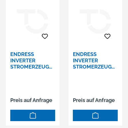
ENDRESS
ENDRESS
INVERTER
INVERTER
STROMERZEUGE
STROMERZEUGE
R MODELL : ESE
R MODELL : ESE
2300 I 2,0/1,6 KVA
606 DGH-GT
- 230 V, YAMAHA-
6,6/6,0 KVA -
MOTOR
400/230 V
Preis auf Anfrage
Preis auf Anfrage