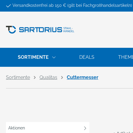
Versandkostenfrei ab 150 € (gilt bei Fachgroßhandelsartikeln)
springen
Zur Hauptnavigation springen
SORTIMENTE
DEALS
THEM
Sortimente
Qualitas
Cuttermesser
Aktionen