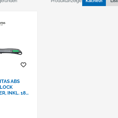
 gefunden
Produktanzeige:
Kacheln
Lis
ITAS ABS
LOCK
R, INKL. 18
LINGE SK2