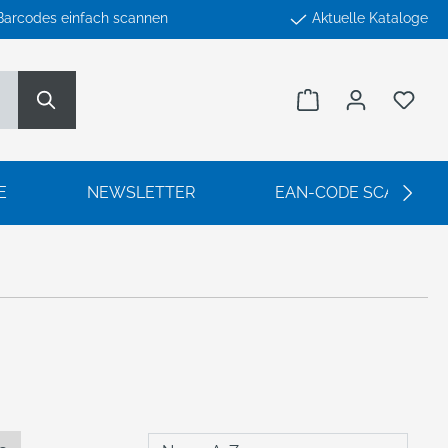
Barcodes einfach scannen
Aktuelle Kataloge
Warenkorb enthäl
Du h
E
NEWSLETTER
EAN-CODE SCANNEN