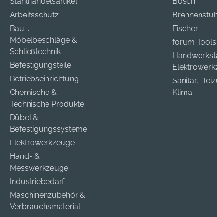
Stahlhandelsartikel
Bosch
Arbeitsschutz
Brennenstuh
Bau-,
Fischer
Möbelbeschläge &
forum Tools
Schließtechnik
Handwerkst
Befestigungsteile
Elektrower
Betriebseinrichtung
Sanitär, Hei
Chemische &
Klima
Technische Produkte
Dübel &
Befestigungssysteme
Elektrowerkzeuge
Hand- &
Messwerkzeuge
Industriebedarf
Maschinenzubehör &
Verbrauchsmaterial