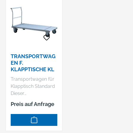
TRANSPORTWAG
EN F.
KLAPPTISCHE KL
Transportwagen für
Klapptisch Standard
Dieser
Transportwagen ist
Preis auf Anfrage
für beide
Tischgrößen nutzbar.
• Traglast: 400 kg •
Stahlrahmen-