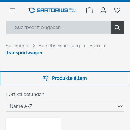
alt springen
Warenkorb enthäl
Du h
Sortimente
Betriebseinrichtung
Büro
Transportwagen
Produkte filtern
1 Artikel gefunden