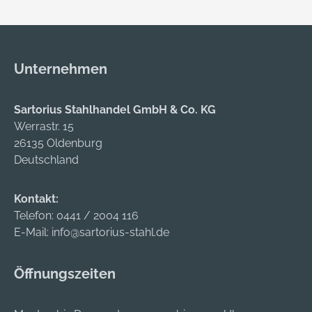
Konstruktion •
Ladefläche: Platte 25
mm dick, mit 2-mm-
ABS-Kanten,
Unternehmen
gerundet •
Beräderung: 2
Lenkrollen mit
Sartorius Stahlhandel GmbH & Co. KG
Feststeller, 2
Werrastr. 15
Bockrollen • Reifen:
26135 Oldenburg
Gummibereifung •
Deutschland
Lackierung: lichtgrau
Lieferung: erfolgt
Kontakt:
teilmontiert.
Telefon:
0441 / 2004 116
Hersteller:
E-Mail:
info@sartorius-stahl.de
Hammerbacher
GmbH, Daimlerstr.
Öffnungszeiten
4+6, 92318
Neumarkt, DE,
+49918125920,