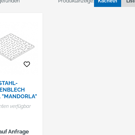
 gefunden
Produktanzeige:
Kacheln
Lis
STAHL-
ENBLECH
01 "MANDORLA"
nten verfügbar
 auf Anfrage