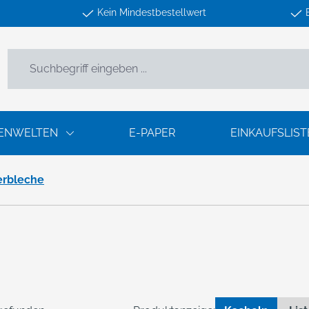
Kein Mindestbestellwert
ENWELTEN
E-PAPER
EINKAUFSLIST
erbleche