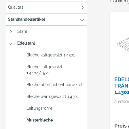
1 Artikel
Qualitas
Stahlhandelsartikel
Stahl
Edelstahl
Bleche kaltgewalzt 1.4301
Bleche kaltgewalzt
1.4404/4571
EDEL
Bleche oberflächenbearbeitet
TRÄN
1.43
Bleche warmgewalzt 1.4301
2 Varia
Leitungsrohre
Musterbleche
Preis