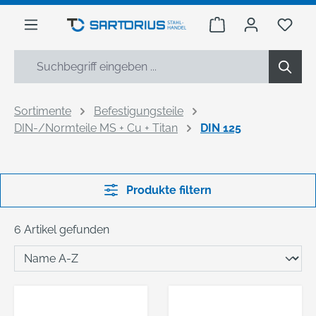
alt springen
Warenkorb enthäl
Du h
Sortimente
Befestigungsteile
DIN-/Normteile MS + Cu + Titan
DIN 125
Produkte filtern
6 Artikel gefunden