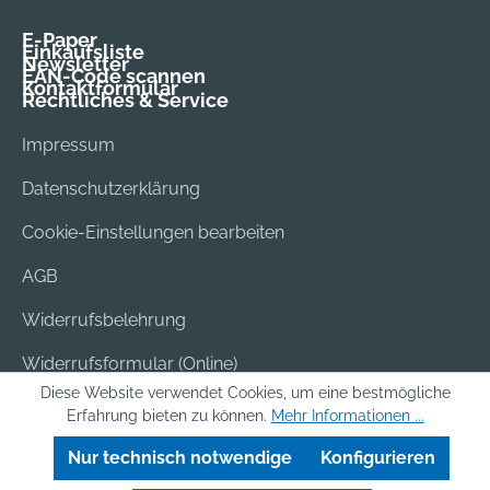
E-Paper
Einkaufsliste
Newsletter
EAN-Code scannen
Kontaktformular
Rechtliches & Service
Impressum
Datenschutzerklärung
Cookie-Einstellungen bearbeiten
AGB
Widerrufsbelehrung
Widerrufsformular (Online)
Diese Website verwendet Cookies, um eine bestmögliche
Versand & Bezahlung
Erfahrung bieten zu können.
Mehr Informationen ...
Batterieentsorgung
Nur technisch notwendige
Konfigurieren