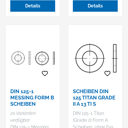
Details
Details
DIN 125-1
SCHEIBEN DIN
MESSING FORM B
125 TITAN GRADE
SCHEIBEN
II A 13 TI S
20 Varianten
DIN 125-1 Titan
verfügbar
(Grade 2) Form A
DIN 125-1 Messing
Scheiben, ohne Fase