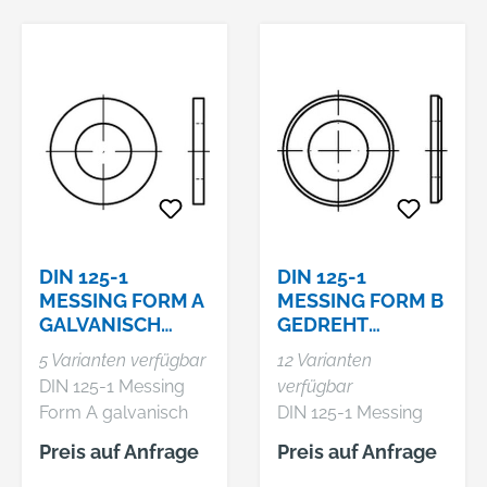
DIN 125-1
DIN 125-1
MESSING FORM A
MESSING FORM B
GALVANISCH
GEDREHT
VERNICKELT
SCHEIBEN, MIT
5 Varianten verfügbar
12 Varianten
SCHEIBEN, OHNE
FASE
DIN 125-1 Messing
verfügbar
FASE
Form A galvanisch
DIN 125-1 Messing
vernickelt Scheiben,
Form B gedreht
Preis auf Anfrage
Preis auf Anfrage
ohne Fase
Scheiben, mit Fase